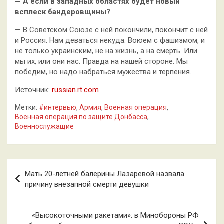
— А если в западных областях будет новый
всплеск бандеровщины?
— В Советском Союзе с ней покончили, покончит с ней
и Россия. Нам деваться некуда. Воюем с фашизмом, и
не только украинским, не на жизнь, а на смерть. Или
мы их, или они нас. Правда на нашей стороне. Мы
победим, но надо набраться мужества и терпения.
Источник:
russian.rt.com
Метки:
#интервью
,
Армия
,
Военная операция
,
Военная операция по защите Донбасса
,
Военнослужащие
Навигация
Мать 20-летней балерины Лазаревой назвала
по
причину внезапной смерти девушки
записям
«Высокоточными ракетами»: в Минобороны РФ