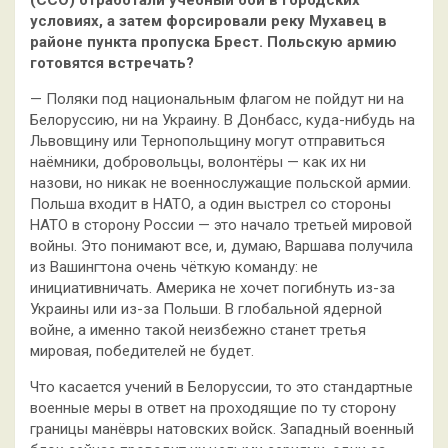
условиях, а затем форсировали реку Мухавец в
районе пункта пропуска Брест. Польскую армию
готовятся встречать?
— Поляки под национальным флагом не пойдут ни на
Белоруссию, ни на Украину. В Донбасс, куда-нибудь на
Львовщину или Тернопольщину могут отправиться
наёмники, добровольцы, волонтёры — как их ни
назови, но никак не военнослужащие польской армии.
Польша входит в НАТО, а один выстрел со стороны
НАТО в сторону России — это начало третьей мировой
войны. Это понимают все, и, думаю, Варшава получила
из Вашингтона очень чёткую команду: не
инициативничать. Америка не хочет погибнуть из-за
Украины или из-за Польши. В глобальной ядерной
войне, а именно такой неизбежно станет третья
мировая, победителей не будет.
Что касается учений в Белоруссии, то это стандартные
военные меры в ответ на проходящие по ту сторону
границы манёвры натовских войск. Западный военный