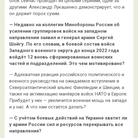
блок сейчас проводит их целыми сериями, одни за
другими. Александр Лукашенко демонстрирует, что и
он держит порох сухим.
— Недавно на коллегии Минобороны России об
усилении группировок войск на западном
направлении заявил и генерал армии Сергей
Шойгу. По его словам, в боевой состав войск
Западного военного округа до конца 2022 года
войдёт 12 вновь сформированных воинских
частей и подразделений. Это чем мотивировано?
— Адекватная реакция российского политического и
военного руководства на ожидаемое вступление в
Североатлантический альянс Финляндии и Швеции, а
также на активизацию манёвров войск НАТО в Европе.
Прибудет у них — увеличится военная мощь на западе
и у нас. А что нам остаётся делать?
— С учётом боевых действий на Украине хватит ли
у армии России сил и ресурсов перекрывать все
направления?