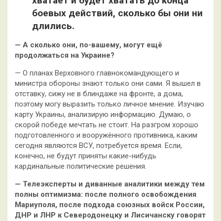
хватает и будет хватать до конца
боевых действий, сколько бы они ни
длились.
— А сколько они, по-вашему, могут ещё
продолжаться на Украине?
— О планах Верховного главнокомандующего и
министра обороны знают только они сами. Я вышел в
отставку, сижу не в блиндаже на фронте, а дома,
поэтому могу выразить только личное мнение. Изучаю
карту Украины, анализирую информацию. Думаю, о
скорой победе мечтать не стоит. На разгром хорошо
подготовленного и вооружённого противника, каким
сегодня являются ВСУ, потребуется время. Если,
конечно, не будут приняты какие-нибудь
кардинальные политические решения.
— Телеэксперты и диванные аналитики между тем
полны оптимизма: после полного освобождения
Мариуполя, после подхода союзных войск России,
ДНР и ЛНР к Северодонецку и Лисичанску говорят