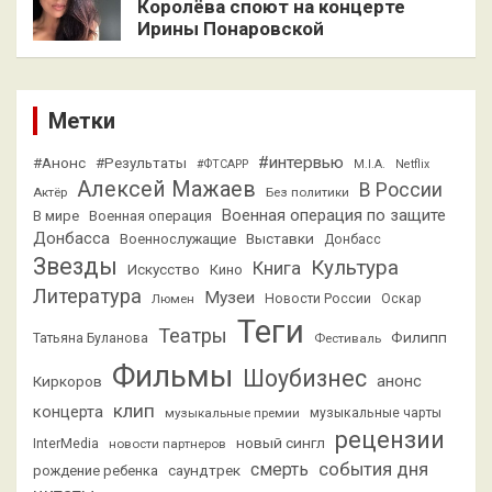
Королёва споют на концерте
Ирины Понаровской
Метки
#интервью
#Анонс
#Результаты
#ФТСАРР
M.I.A.
Netflix
Алексей Мажаев
В России
Актёр
Без политики
Военная операция по защите
В мире
Военная операция
Донбасса
Выставки
Военнослужащие
Донбасс
Звезды
Культура
Книга
Искусство
Кино
Литература
Музеи
Люмен
Новости России
Оскар
Теги
Театры
Филипп
Татьяна Буланова
Фестиваль
Фильмы
Шоубизнес
анонс
Киркоров
клип
концерта
музыкальные премии
музыкальные чарты
рецензии
новый сингл
InterMedia
новости партнеров
смерть
события дня
саундтрек
рождение ребенка