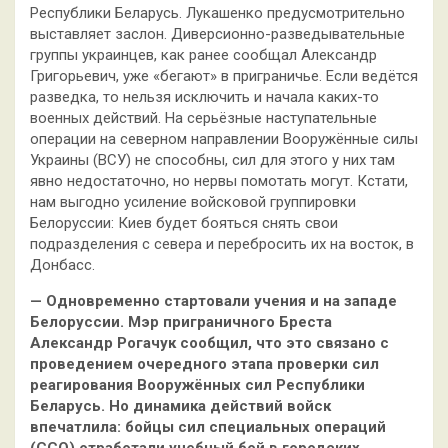
Республики Беларусь. Лукашенко предусмотрительно
выставляет заслон. Диверсионно-разведывательные
группы украинцев, как ранее сообщал Александр
Григорьевич, уже «бегают» в приграничье. Если ведётся
разведка, то нельзя исключить и начала каких-то
военных действий. На серьёзные наступательные
операции на северном направлении Вооружённые силы
Украины (ВСУ) не способны, сил для этого у них там
явно недостаточно, но нервы помотать могут. Кстати,
нам выгодно усиление войсковой группировки
Белоруссии: Киев будет бояться снять свои
подразделения с севера и перебросить их на восток, в
Донбасс.
— Одновременно стартовали учения и на западе
Белоруссии. Мэр приграничного Бреста
Александр Рогачук сообщил, что это связано с
проведением очередного этапа проверки сил
реагирования Вооружённых сил Республики
Беларусь. Но динамика действий войск
впечатлила: бойцы сил специальных операций
(ССО) отработали учебный бой в городских