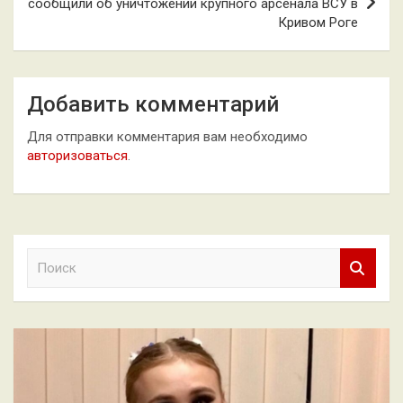
сообщили об уничтожении крупного арсенала ВСУ в
Кривом Роге
Добавить комментарий
Для отправки комментария вам необходимо
авторизоваться
.
П
о
и
с
к