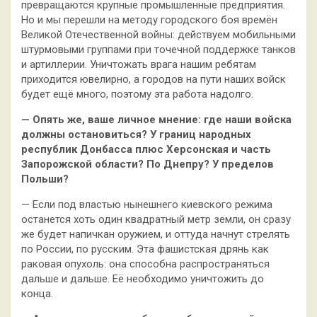
превращаются крупные промышленные предприятия.
Но и мы перешли на методу городского боя времён
Великой Отечественной войны: действуем мобильными
штурмовыми группами при точечной поддержке танков
и артиллерии. Уничтожать врага нашим ребятам
приходится ювелирно, а городов на пути наших войск
будет ещё много, поэтому эта работа надолго.
— Опять же, ваше личное мнение: где наши войска
должны остановиться? У границ народных
республик Донбасса плюс Херсонская и часть
Запорожской области? По Днепру? У пределов
Польши?
— Если под властью нынешнего киевского режима
останется хоть один квадратный метр земли, он сразу
же будет напичкан оружием, и оттуда начнут стрелять
по России, по русским. Эта фашистская дрянь как
раковая опухоль: она способна распространяться
дальше и дальше. Её необходимо уничтожить до
конца.