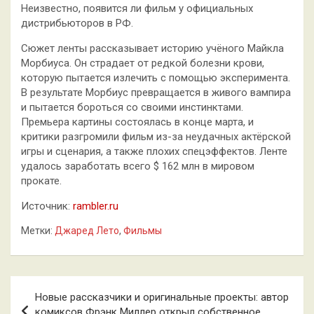
Неизвестно, появится ли фильм у официальных
дистрибьюторов в РФ.
Сюжет ленты рассказывает историю учёного Майкла
Морбиуса. Он страдает от редкой болезни крови,
которую пытается излечить с помощью эксперимента.
В результате Морбиус превращается в живого вампира
и пытается бороться со своими инстинктами.
Премьера картины состоялась в конце марта, и
критики разгромили фильм из-за неудачных актёрской
игры и сценария, а также плохих спецэффектов. Ленте
удалось заработать всего $ 162 млн в мировом
прокате.
Источник:
rambler.ru
Метки:
Джаред Лето
,
Фильмы
Навигация
Новые рассказчики и оригинальные проекты: автор
по
комиксов Фрэнк Миллер открыл собственное