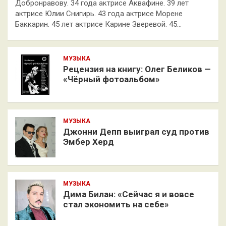
Добронравову. 34 года актрисе Аквафине. 39 лет
актрисе Юлии Снигирь. 43 года актрисе Морене
Баккарин. 45 лет актрисе Карине Зверевой. 45…
МУЗЫКА
Рецензия на книгу: Олег Беликов —
«Чёрный фотоальбом»
МУЗЫКА
Джонни Депп выиграл суд против
Эмбер Херд
МУЗЫКА
Дима Билан: «Сейчас я и вовсе
стал экономить на себе»