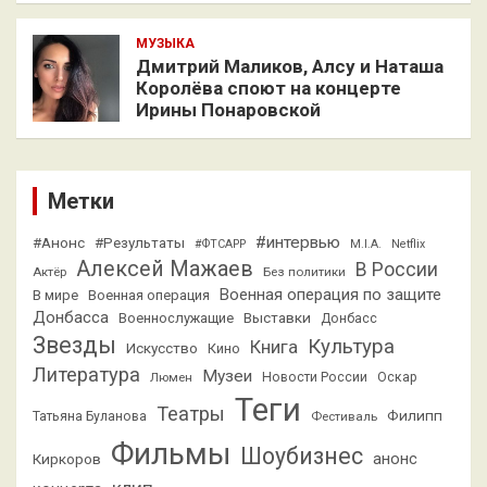
МУЗЫКА
Дмитрий Маликов, Алсу и Наташа
Королёва споют на концерте
Ирины Понаровской
Метки
#интервью
#Анонс
#Результаты
#ФТСАРР
M.I.A.
Netflix
Алексей Мажаев
В России
Актёр
Без политики
Военная операция по защите
В мире
Военная операция
Донбасса
Выставки
Военнослужащие
Донбасс
Звезды
Культура
Книга
Искусство
Кино
Литература
Музеи
Люмен
Новости России
Оскар
Теги
Театры
Филипп
Татьяна Буланова
Фестиваль
Фильмы
Шоубизнес
анонс
Киркоров