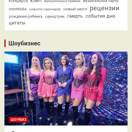
клип
концерта
музыкальные премии
музыкальные чарты
рецензии
новый сингл
InterMedia
новости партнеров
смерть
события дня
саундтрек
рождение ребенка
цитаты
Шоубизнес
ШОУБИЗ