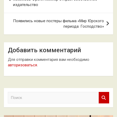
издательство
записям
Появились новые постеры фильма «Мир Юрского
периода: Господство»
Добавить комментарий
Для отправки комментария вам необходимо
авторизоваться
.
П
о
и
с
к