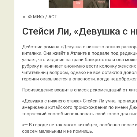
© МИФ / АСТ
Стейси Ли, «Девушка с 
Действие романа «Девушка с нижнего этажа» развор
китаянки. Она живёт в Атланте в подвале под редак
узнаёт, что издание на грани банкротства и она мож
рубрику и начинает анонимно вести колонку женских
читательниц вопросы, однако не все остаются довол
героини оказывается в опасности, когда недоброжел
Произведение входит в список рекомендаций от лите
«Девушка с нижнего этажа» Стейси Ли умна, проница
американки китайского происхождения по имени Джо,
творческий способ использовать свой голос для выс
«— В городе не так много китайцев, особенно после 
совсем маленьким и не помнишь.