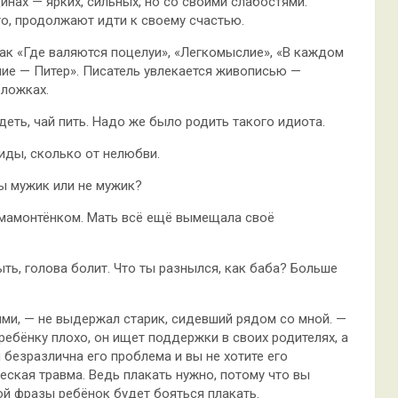
инах — ярких, сильных, но со своими слабостями.
то, продолжают идти к своему счастью.
как «Где валяются поцелуи», «Легкомыслие», «В каждом
ние — Питер». Писатель увлекается живописью —
бложках.
деть, чай пить. Надо же было родить такого идиота.
иды, сколько от нелюбви.
Ты мужик или не мужик?
 мамонтёнком. Мать всё ещё вымещала своё
ть, голова болит. Что ты разнылся, как баба? Больше
ими, — не выдержал старик, сидевший рядом со мной. —
ребёнку плохо, он ищет поддержки в своих родителях, а
 безразлична его проблема и вы не хотите его
еская травма. Ведь плакать нужно, потому что вы
ой фразы ребёнок будет бояться плакать.