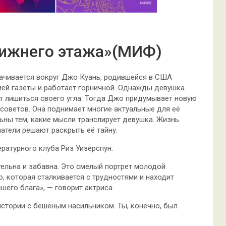
нижнего этажа»(МИФ)
ачивается вокруг Джо Куань, родившейся в США
цией газеты и работает горничной. Однажды девушка
ет лишиться своего угла. Тогда Джо придумывает новую
 советов. Она поднимает многие актуальные для её
ьны тем, какие мысли транслирует девушка. Жизнь
атели решают раскрыть её тайну.
ратурного клуба Риз Уизерспун.
тельна и забавна. Это смелый портрет молодой
 которая сталкивается с трудностями и находит
шего блага», — говорит актриса.
истории с бешеным насильником. Ты, конечно, был