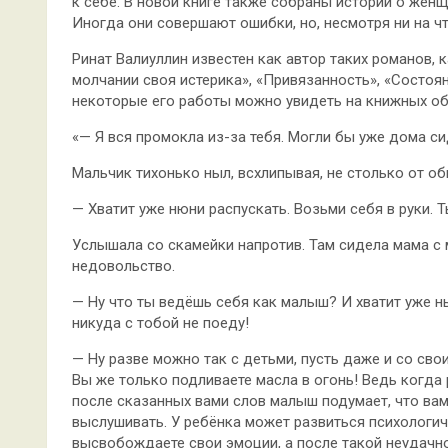
к себе. В новой книге также собраны истории о женщ
Иногда они совершают ошибки, но, несмотря ни на ч
Ринат Валиуллин известен как автор таких романов, 
молчании своя истерика», «Привязанность», «Состоя
некоторые его работы можно увидеть на книжных о
«— Я вся промокла из-за тебя. Могли бы уже дома си
Мальчик тихонько ныл, всхлипывая, не столько от об
— Хватит уже нюни распускать. Возьми себя в руки. 
Услышала со скамейки напротив. Там сидела мама с
недовольство.
— Ну что ты ведёшь себя как малыш? И хватит уже ны
никуда с тобой не поеду!
— Ну разве можно так с детьми, пусть даже и со сво
Вы же только подливаете масла в огонь! Ведь когда 
после сказанных вами слов малыш подумает, что вам
выслушивать. У ребёнка может развиться психологич
высвобождаете свои эмоции, а после такой неудачн