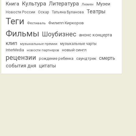
Культура
Литература
Книга
Музеи
Люмен
Театры
Новости России
Оскар
Татьяна Буланова
Теги
Филипп Киркоров
Фестиваль
Фильмы
Шоубизнес
анонс концерта
клип
музыкальные премии
музыкальные чарты
новый сингл
InterMedia
новости партнеров
рецензии
смерть
саундтрек
рождение ребенка
события дня
цитаты