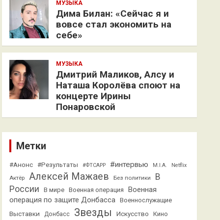
МУЗЫКА
Дима Билан: «Сейчас я и
вовсе стал экономить на
себе»
МУЗЫКА
Дмитрий Маликов, Алсу и
Наташа Королёва споют на
концерте Ирины
Понаровской
Метки
#интервью
#Анонс
#Результаты
#ФТСАРР
M.I.A.
Netflix
Алексей Мажаев
В
Актёр
Без политики
России
Военная
В мире
Военная операция
операция по защите Донбасса
Военнослужащие
Звезды
Выставки
Искусство
Кино
Донбасс