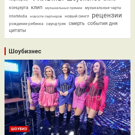
клип
концерта
музыкальные премии
музыкальные чарты
рецензии
новый сингл
InterMedia
новости партнеров
смерть
события дня
саундтрек
рождение ребенка
цитаты
Шоубизнес
ШОУБИЗ