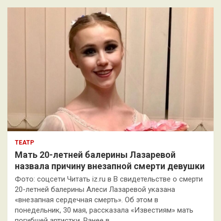
к
ТЕАТР
Мать 20-летней балерины Лазаревой
назвала причину внезапной смерти девушки
Фото: соцсети Читать iz.ru в В свидетельстве о смерти
20-летней балерины Алеси Лазаревой указана
«внезапная сердечная смерть». Об этом в
понедельник, 30 мая, рассказала «Известиям» мать
погибшей артистки. Ранее в…