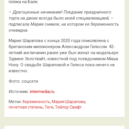
пляжа на Бали.
– Драгоценные начинания! Поедание праздничного
торта на двоих всегда
было моей специализацией, –
подписала Мария снимок, на котором ее беременность
очевидна.
Мария Шарапова с конца 2020 года помолвлена с
британским миллионером Александром Гилксом. 42-
летний англичанин ранее уже был женат на модельере
Эдвине Эклствайт, известной под псевдонимом Миша
Нону. О свадьбе Шараповой и Гилкса пока ничего не
известно.
Фото: соцсети
Источник:
intermedia.ru
Метки:
беременность
,
Мария Шарапова
,
почетная степень
,
Теги
,
Тейлор Свифт