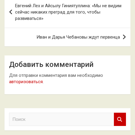
Навигация
Евгений Лех и Айсылу Гиниятуллина: «Мы не видим
по
сейчас никаких преград для того, чтобы
развиваться»
записям
Иван и Дарья Чебановы ждут первенца
Добавить комментарий
Для отправки комментария вам необходимо
авторизоваться
.
П
о
и
с