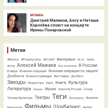
МУЗЫКА
Дмитрий Маликов, Алсу и Наташа
Королёва споют на концерте
Ирины Понаровской
Метки
#интервью
#Анонс
#Результаты
#ФТСАРР
M.I.A.
Netflix
Алексей Мажаев
В России
Актёр
Без политики
Военная операция по защите
В мире
Военная операция
Донбасса
Выставки
Военнослужащие
Донбасс
Звезды
Культура
Книга
Искусство
Кино
Литература
Музеи
Люмен
Новости России
Оскар
Теги
Театры
Филипп
Татьяна Буланова
Фестиваль
Фильмы
Шоубизнес
анонс
Киркоров