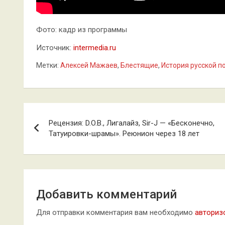
Фото: кадр из программы
Источник:
intermedia.ru
Метки:
Алексей Мажаев
,
Блестящие
,
История русской п
Навигация
Рецензия: D.O.B., Лигалайз, Sir-J — «Бесконечно,
по
Татуировки-шрамы». Реюнион через 18 лет
записям
Добавить комментарий
Для отправки комментария вам необходимо
авториз