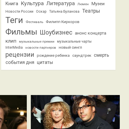
Культура
Литература
Книга
Музеи
Люмен
Театры
Новости России
Оскар
Татьяна Буланова
Теги
Филипп Киркоров
Фестиваль
Фильмы
Шоубизнес
анонс концерта
клип
музыкальные премии
музыкальные чарты
новый сингл
InterMedia
новости партнеров
рецензии
смерть
саундтрек
рождение ребенка
события дня
цитаты