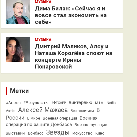
МУЗЫКА
Дима Билан: «Сейчас я и
вовсе стал экономить на
себе»
МУЗЫКА
Дмитрий Маликов, Алсу и
Наташа Королёва споют на
концерте Ирины
Понаровской
Метки
#интервью
#Анонс
#Результаты
#ФТСАРР
M.I.A.
Netflix
Алексей Мажаев
В
Актёр
Без политики
России
Военная
В мире
Военная операция
операция по защите Донбасса
Военнослужащие
Звезды
Выставки
Искусство
Кино
Донбасс