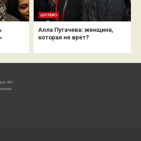
ШОУБИЗ
ь
Алла Пугачева: женщина,
»
которая не врет?
алы 18+!
ательна.