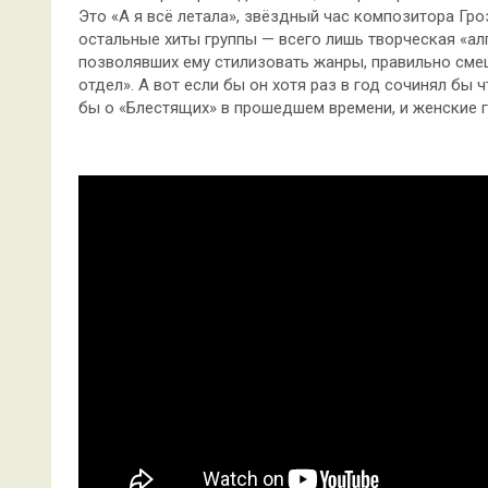
Это «А я всё летала», звёздный час композитора Гро
остальные хиты группы — всего лишь творческая «ал
позволявших ему стилизовать жанры, правильно сме
отдел». А вот если бы он хотя раз в год сочинял бы ч
бы о «Блестящих» в прошедшем времени, и женские 