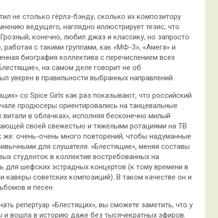
тил не столько гёрлз-бэнду, сколько их композитору
 мнению ведущего, наглядно иллюстрирует тезис, что
розный, конечно, любил джаз и классику, но запросто
 работая с такими группами, как «МФ-3», «Амега» и
енная биография коллектива с перечислением всех
Блестящие», на самом деле говорит не об
 был уверен в правильности выбранных направлений.
щих» со Spice Girls как раз показывают, что российский
ачале продюсеры ориентировались на танцевальные
х витали в облачках», исполняя бесконечно милый
екающей своей свежестью и тяжёлыми ротациями на ТВ.
к же: очень-очень много повторений, чтобы надуманные
ривычными для слушателя. «Блестящие», меняя составы
вых студенток в коллектив востребованных на
ль для шефских эстрадных концертов (к тому времени в
и каверы советских композиций). В таком качестве он и
льбомов и песен.
ать репертуар «Блестящих», вы сможете заметить, что у
ы и вошла в историю даже без тысячекратных эфиров.