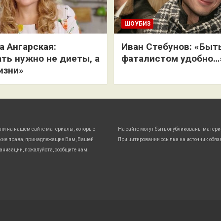
ШОУБИЗ
 Ангарская:
Иван Стебунов: «Быт
ть нужно не диеты, а
фаталистом удобно…
изни»
ли на нашем сайте материалы, которые
На сайте могут быть опубликованы матери
кие права, принадлежащие Вам, Вашей
При цитировании ссылка на источник обяз
анизации, пожалуйста, сообщите нам.