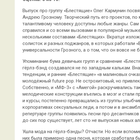
Выпуск про группу «Блестящие» Олег Кармунин посвя
Андрею Грозному. Творческий путь его проектов, по
талантливому
человеку доступны любые жанры. Сам Г
справился и со всеми вызовами в популярной музыке,
несколькими составами «Блестящих». Вкратце излож
солисток и разных поджанров, в которых работали «
универсальности Грозного, а о том, что он вовсе не
Упоминание бума девичьих групп и сравнение «Блестя
гёрлз-бэнд создавался не по западным калькам. Вн
тенденции, и ранние «Блестящие» «в малиновых очка
молодёжный future pop. Не острохитовый, но привл
Собственно, и «МФ-3» с «Амегой» раскручивались та
мелодические конструкции въелись в мозг и стали п
и курсы, постепенно превращались из группы улыбчи
корпоративах сексуальных леди, а потом и в ансамб
репертуаре группы появились песни про десантников 
до сих пор существует, лет сто не выпуская новых а
Ушла мода на гёрлз-бэнды? Отчасти. Но если вспомин
них была примерно одна песня, которая сработала б