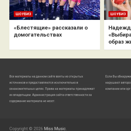
ШОУБИЗ
ШОУБИЗ
«Блестящие» рассказали о
Надежда
домогательствах
«Выбира
образ ж
Все материалы на данном сайте взяты из открытых
Если Вы обнаружи
источников и предоставляются исключительно в
нарушают авторс
ознакомительных целях. Права на материалы принадлежат
компании или орг
их владельцам. Администрация сайта ответственности за
содержание материала не несет.
Copyright © 2026
Miss Music.