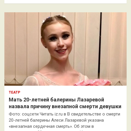
и
с
к
ТЕАТР
Мать 20-летней балерины Лазаревой
назвала причину внезапной смерти девушки
Фото: соцсети Читать iz.ru в В свидетельстве о смерти
20-летней балерины Алеси Лазаревой указана
«внезапная сердечная смерть». Об этом в