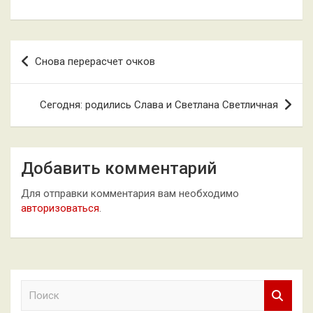
Навигация
Снова перерасчет очков
по
записям
Сегодня: родились Слава и Светлана Светличная
Добавить комментарий
Для отправки комментария вам необходимо
авторизоваться
.
П
о