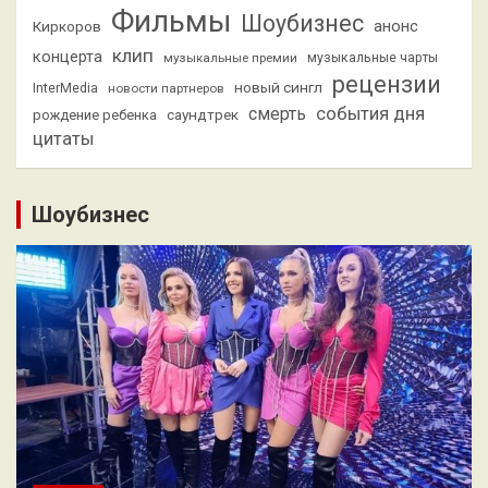
Фильмы
Шоубизнес
анонс
Киркоров
клип
концерта
музыкальные премии
музыкальные чарты
рецензии
новый сингл
InterMedia
новости партнеров
смерть
события дня
саундтрек
рождение ребенка
цитаты
Шоубизнес