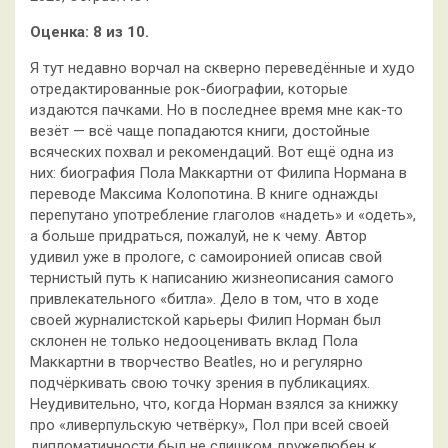
Оценка: 8 из 10.
Я тут недавно ворчал на скверно переведённые и худо
отредактированные рок-биографии, которые
издаются пачками. Но в последнее время мне как-то
везёт — всё чаще попадаются книги, достойные
всяческих похвал и рекомендаций. Вот ещё одна из
них:
биография Пола Маккартни от Филипа Нормана в
переводе Максима Колопотина. В книге однажды
перепутано употребление глаголов «надеть» и «одеть»,
а больше придраться, пожалуй, не к чему. Автор
удивил уже в прологе, с самоиронией описав свой
тернистый путь к написанию жизнеописания самого
привлекательного «битла». Дело в том, что в ходе
своей журналистской карьеры Филип Норман был
склонен не только недооценивать вклад Пола
Маккартни в творчество Beatles, но и регулярно
подчёркивать свою точку зрения в публикациях.
Неудивительно, что, когда Норман взялся за книжку
про «ливерпульскую четвёрку», Пол при всей своей
дипломатичности был не слишком дружелюбен к