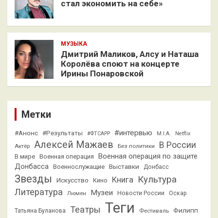
стал экономить на себе»
МУЗЫКА
Дмитрий Маликов, Алсу и Наташа
Королёва споют на концерте
Ирины Понаровской
Метки
#интервью
#Анонс
#Результаты
#ФТСАРР
M.I.A.
Netflix
Алексей Мажаев
В России
Актёр
Без политики
Военная операция по защите
В мире
Военная операция
Донбасса
Выставки
Военнослужащие
Донбасс
Звезды
Культура
Книга
Искусство
Кино
Литература
Музеи
Люмен
Новости России
Оскар
Теги
Театры
Филипп
Татьяна Буланова
Фестиваль