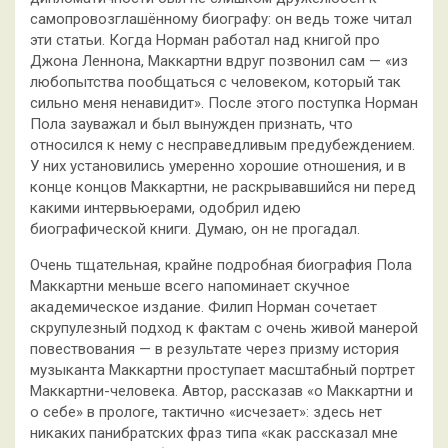
самопровозглашённому биографу: он ведь тоже читал
эти статьи. Когда Норман работал над книгой про
Джона Леннона, Маккартни вдруг позвонил сам — «из
любопытства пообщаться с человеком, который так
сильно меня ненавидит». После этого поступка Норман
Пола зауважал и был вынужден признать, что
относился к нему с несправедливым предубеждением.
У них установились умеренно хорошие отношения, и в
конце концов Маккартни, не раскрывавшийся ни перед
какими интервьюерами, одобрил идею
биографической книги. Думаю, он не прогадал.
Очень тщательная, крайне подробная биография Пола
Маккартни меньше всего напоминает скучное
академическое издание. Филип Норман сочетает
скрупулезный подход к фактам с очень живой манерой
повествования — в результате через призму история
музыканта Маккартни проступает масштабный портрет
Маккартни-человека. Автор, рассказав «о Маккартни и
о себе» в прологе, тактично «исчезает»: здесь нет
никаких панибратских фраз типа «как рассказал мне