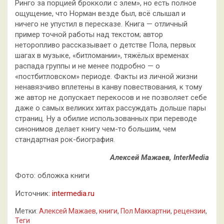
Ринго за порцией брокколи с элем», но есть полное
ощущение, что Норман везде был, всё слышал и
ничего не упустил в пересказе. Книга — отличный
пример точной работы над текстом; автор
неторопливо рассказывает о детстве Пола, первых
шагах в музыке, «битломании», тяжёлых временах
распада группы и не менее подробно — о
«постбитловском» периоде. Факты из личной жизни
ненавязчиво вплетены в канву повествования, к тому
же автор не допускает перекосов и не позволяет себе
даже о самых великих хитах рассуждать дольше пары
страниц. Ну а обилие использованных при переводе
синонимов делает книгу чем-то большим, чем
стандартная рок-биография.
Алексей Мажаев, InterMedia
Фото: обложка книги
Источник:
intermedia.ru
Метки:
Алексей Мажаев
,
книги
,
Пол Маккартни
,
рецензии
,
Теги