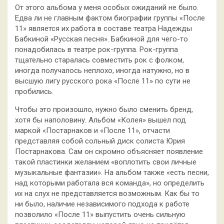
От этого альбома у меня особых ожиданий не было.
Едва ли не главным фактом биографии группы «После
11» является их работа в составе театра Надежды
Бабкиной «Русская песня». Бабкиной для чего-то
понадобилась в театре рок-группа.
Рок-группа
тщательно старалась совместить рок с фолком,
иногда получалось неплохо, иногда натужно, но в
высшую лигу русского рока «После 11» по сути не
пробились.
Чтобы это произошло, нужно было сменить бренд,
хотя бы наполовину. Альбом «Колея» вышел под
маркой «Постарнаков и «После 11», отчасти
представляя собой сольный диск солиста Юрия
Постарнакова. Сам он скромно объясняет появление
такой пластинки желанием «воплотить свои личные
музыкальные фантазии». На альбом также «есть песни,
над которыми работала вся команда», но определить
их на слух не представляется возможным. Как бы то
ни было, наличие независимого подхода к работе
позволило «После 11» выпустить очень сильную