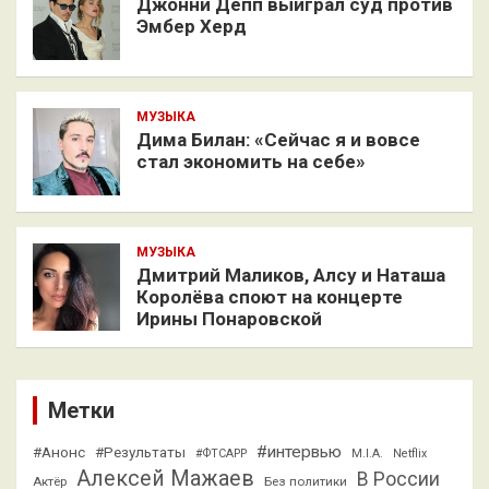
Джонни Депп выиграл суд против
Эмбер Херд
МУЗЫКА
Дима Билан: «Сейчас я и вовсе
стал экономить на себе»
МУЗЫКА
Дмитрий Маликов, Алсу и Наташа
Королёва споют на концерте
Ирины Понаровской
Метки
#интервью
#Анонс
#Результаты
#ФТСАРР
M.I.A.
Netflix
Алексей Мажаев
В России
Актёр
Без политики