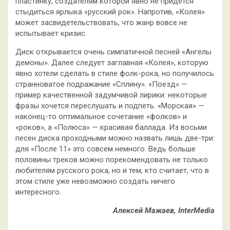
пластинку, создателям которой явно не придётся
стыдиться ярлыка «русский рок». Напротив, «Колея»
может засвидетельствовать, что жанр вовсе не
испытывает кризис.
Диск открывается очень симпатичной песней «Ангелы
демоны». Далее следует заглавная «Колея», которую
явно хотели сделать в стиле фолк-рока, но получилось
странноватое подражание «Сплину». «Поезд» —
пример качественной задумчивой лирики: некоторые
фразы хочется переслушать и подпеть. «Морская» —
наконец-то оптимальное сочетание «фолков» и
«роков», а «Полюса» — красивая баллада. Из восьми
песен диска проходными можно назвать лишь две-три:
для «После 11» это совсем немного. Ведь больше
половины треков можно порекомендовать не только
любителям русского рока, но и тем, кто считает, что в
этом стиле уже невозможно создать ничего
интересного.
Алексей Мажаев, InterMedia