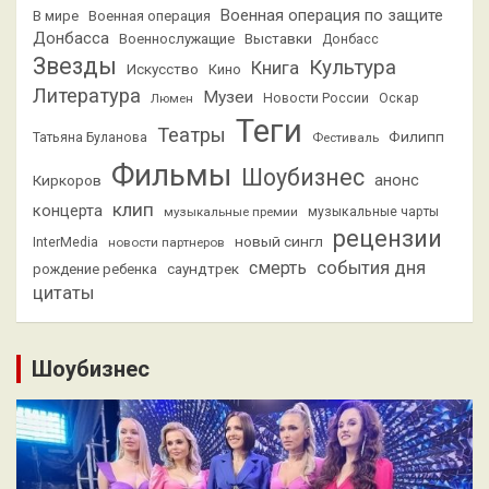
Военная операция по защите
В мире
Военная операция
Донбасса
Выставки
Военнослужащие
Донбасс
Звезды
Культура
Книга
Искусство
Кино
Литература
Музеи
Люмен
Новости России
Оскар
Теги
Театры
Филипп
Татьяна Буланова
Фестиваль
Фильмы
Шоубизнес
анонс
Киркоров
клип
концерта
музыкальные премии
музыкальные чарты
рецензии
новый сингл
InterMedia
новости партнеров
смерть
события дня
саундтрек
рождение ребенка
цитаты
Шоубизнес