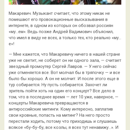
Макаревич. Музыкант считает, что этому никак не
помешают его провокационные высказывания в
интернете, в одном из которых он обозвал россиян
«му…ем». Ведь позже Андрей Вадимович объяснил,
что имел в виду не всех, а только тех, кто реально «му…
е»!
— Мне кажется, что Макаревичу ничего в нашей стране
уже не светит, не соберет он ни одного зала, — считает
звездный промоутер Сергей Лавров. — У него сейчас
уже отменяется все. Вот молчал бы в тряпочку — и все
было бы хорошо. А он не молчит. И после этого еще в
тур собирается. Ну пусть собирается. Захочет ли
зритель пойти хоть на один его концерт? Все дело в
том, что в последнее время — лет 10 уже, наверное, —
концерты Макаревича превращаются в
антироссийские митинги. Кому интересно, заплатив
свои кровные, попасть на митинг? На него просто
перестали ходить, потому что приходишь и слушаешь
всякое «бу-бу-бу, все козлы, я всех тут ненавижу…». И