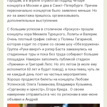
городам, а в апреле отработал подряд четыре
концерта в Москве и два в Санкт-Петербурге. Причем
первоначально концертов было заявлено меньше. Но
из-за ажиотажа пришлось организовывать
дополнительные выступления.
С большим успехом в столичном «Крокусе» прошли
концерты хора Михаила Турецкого, Лолиты и Валерии.
Очень плотный график сейчас у Полины Гагариной,
которая ездит по стране со своим шоу «Обезоружена».
Группа «Руки вверх!» и рэпер Баста замахнулись на
стадионные туры и пока без труда собирают большие
площадки. Намерен заполнить публикой стадион
«Лужники» и Григорий Лепс. Но это летом (в июле ему
исполнится 60 лет и будет повод), а пока певец чуть ли
не каждый день поет на частных мероприятиях.
Хорошо продаются билеты на концерты Любови
Успенской, Олега Газманова, Владимира Кузьмина,
«Сурганову и оркестр», Егора Крида… О своем
намерении отправиться в чес по регионам в мае-июне
объявил и Андрей