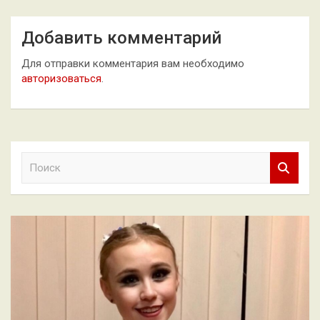
Добавить комментарий
Для отправки комментария вам необходимо
авторизоваться
.
П
о
и
с
к