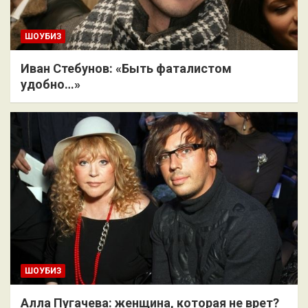
ШОУБИЗ
Иван Стебунов: «Быть фаталистом
удобно…»
ШОУБИЗ
Алла Пугачева: женщина, которая не врет?