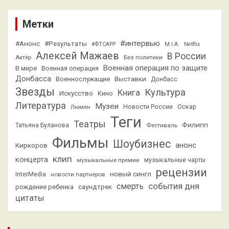
Метки
#интервью
#Анонс
#Результаты
#ФТСАРР
M.I.A.
Netflix
Алексей Мажаев
В России
Актёр
Без политики
Военная операция по защите
В мире
Военная операция
Донбасса
Выставки
Военнослужащие
Донбасс
Звезды
Культура
Книга
Искусство
Кино
Литература
Музеи
Люмен
Новости России
Оскар
Теги
Театры
Филипп
Татьяна Буланова
Фестиваль
Фильмы
Шоубизнес
анонс
Киркоров
клип
концерта
музыкальные премии
музыкальные чарты
рецензии
новый сингл
InterMedia
новости партнеров
смерть
события дня
саундтрек
рождение ребенка
цитаты