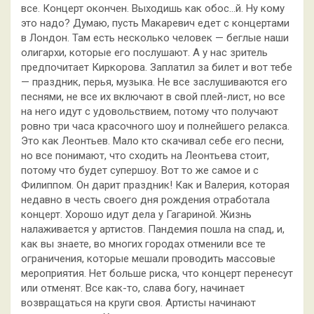
все. Концерт окончен. Выходишь как обос…й. Ну кому
это надо? Думаю, пусть Макаревич едет с концертами
в Лондон. Там есть несколько человек — беглые наши
олигархи, которые его послушают. А у нас зритель
предпочитает Киркорова. Заплатил за билет и вот тебе
— праздник, перья, музыка. Не все заслушиваются его
песнями, не все их включают в свой плей-лист, но все
на него идут с удовольствием, потому что получают
ровно три часа красочного шоу и полнейшего релакса.
Это как Леонтьев. Мало кто скачивал себе его песни,
но все понимают, что сходить на Леонтьева стоит,
потому что будет супершоу. Вот то же самое и с
Филиппом. Он дарит праздник! Как и Валерия, которая
недавно в честь своего дня рождения отработала
концерт. Хорошо идут дела у Гагариной. Жизнь
налаживается у артистов. Пандемия пошла на спад, и,
как вы знаете, во многих городах отменили все те
ограничения, которые мешали проводить массовые
мероприятия. Нет больше риска, что концерт перенесут
или отменят. Все как-то, слава богу, начинает
возвращаться на круги своя. Артисты начинают