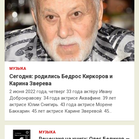
МУЗЫКА
Сегодня: родились Бедрос Киркоров и
Карина Зверева
2 июня 2022 года, четверг 33 года актёру Ивану
Добронравову. 34 года актрисе Аквафине. 39 лет
актрисе Юлии Снигирь. 43 года актрисе Морене
Баккарин. 45 лет актрисе Карине Зверевой. 45…
МУЗЫКА
Рецензия на книгу: Олег Беликов —