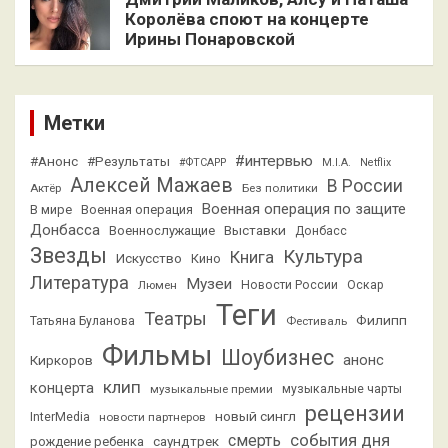
Королёва споют на концерте
Ирины Понаровской
Метки
#интервью
#Анонс
#Результаты
#ФТСАРР
M.I.A.
Netflix
Алексей Мажаев
В России
Актёр
Без политики
Военная операция по защите
В мире
Военная операция
Донбасса
Выставки
Военнослужащие
Донбасс
Звезды
Культура
Книга
Искусство
Кино
Литература
Музеи
Люмен
Новости России
Оскар
Теги
Театры
Филипп
Татьяна Буланова
Фестиваль
Фильмы
Шоубизнес
анонс
Киркоров
клип
концерта
музыкальные премии
музыкальные чарты
рецензии
новый сингл
InterMedia
новости партнеров
смерть
события дня
саундтрек
рождение ребенка