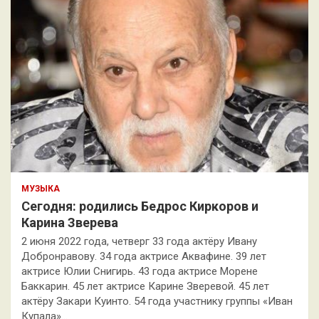
МУЗЫКА
Сегодня: родились Бедрос Киркоров и
Карина Зверева
2 июня 2022 года, четверг 33 года актёру Ивану
Добронравову. 34 года актрисе Аквафине. 39 лет
актрисе Юлии Снигирь. 43 года актрисе Морене
Баккарин. 45 лет актрисе Карине Зверевой. 45 лет
актёру Закари Куинто. 54 года участнику группы «Иван
Купала»…