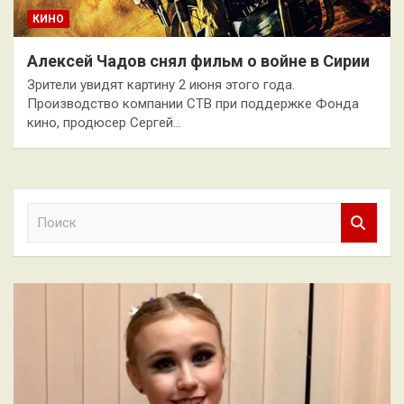
КИНО
Алексей Чадов снял фильм о войне в Сирии
Зрители увидят картину 2 июня этого года.
Производство компании СТВ при поддержке Фонда
кино, продюсер Сергей…
П
о
и
с
к