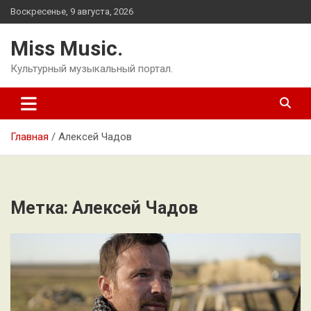
Перейти
Воскресенье, 9 августа, 2026
к
содержимому
Miss Music.
Культурный музыкальный портал.
Главная
Алексей Чадов
Метка:
Алексей Чадов