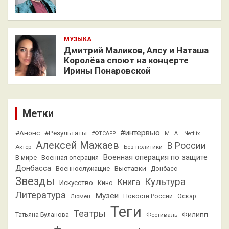
МУЗЫКА
Дмитрий Маликов, Алсу и Наташа
Королёва споют на концерте
Ирины Понаровской
Метки
#интервью
#Анонс
#Результаты
#ФТСАРР
M.I.A.
Netflix
Алексей Мажаев
В России
Актёр
Без политики
Военная операция по защите
В мире
Военная операция
Донбасса
Выставки
Военнослужащие
Донбасс
Звезды
Культура
Книга
Искусство
Кино
Литература
Музеи
Люмен
Новости России
Оскар
Теги
Театры
Филипп
Татьяна Буланова
Фестиваль