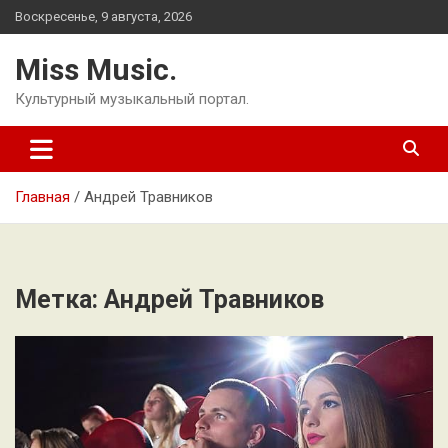
Перейти
Воскресенье, 9 августа, 2026
к
содержимому
Miss Music.
Культурный музыкальный портал.
Главная
Андрей Травников
Метка:
Андрей Травников