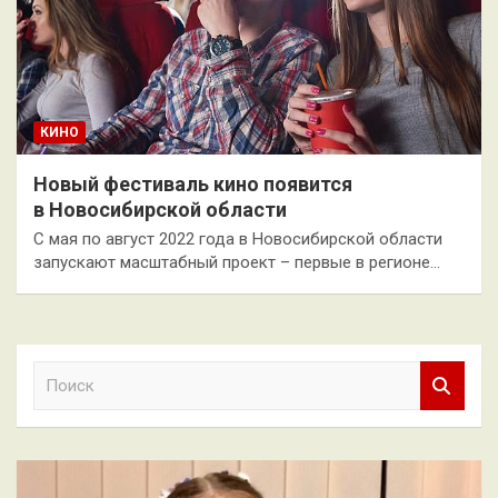
КИНО
Новый фестиваль кино появится
в Новосибирской области
С мая по август 2022 года в Новосибирской области
запускают масштабный проект – первые в регионе…
П
о
и
с
к