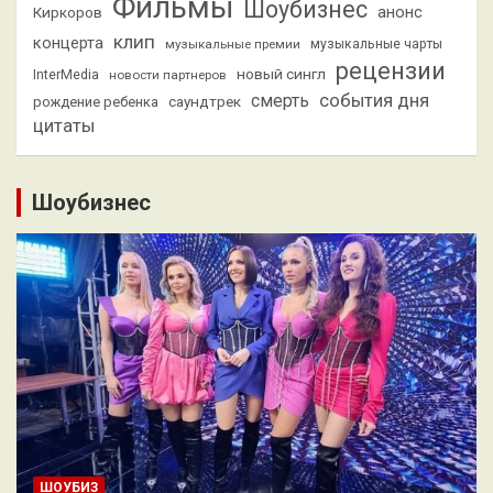
Фильмы
Шоубизнес
анонс
Киркоров
клип
концерта
музыкальные премии
музыкальные чарты
рецензии
новый сингл
InterMedia
новости партнеров
смерть
события дня
саундтрек
рождение ребенка
цитаты
Шоубизнес
ШОУБИЗ