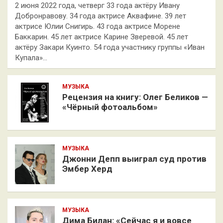
2 июня 2022 года, четверг 33 года актёру Ивану
Добронравову. 34 года актрисе Аквафине. 39 лет
актрисе Юлии Снигирь. 43 года актрисе Морене
Баккарин. 45 лет актрисе Карине Зверевой. 45 лет
актёру Закари Куинто. 54 года участнику группы «Иван
Купала»…
МУЗЫКА
Рецензия на книгу: Олег Беликов —
«Чёрный фотоальбом»
МУЗЫКА
Джонни Депп выиграл суд против
Эмбер Херд
МУЗЫКА
Дима Билан: «Сейчас я и вовсе