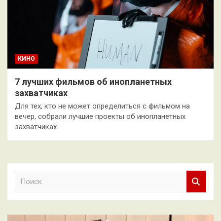
КИНО
7 лучших фильмов об инопланетных
захватчиках
Для тех, кто не может определиться с фильмом на
вечер, собрали лучшие проекты об инопланетных
захватчиках.…
П
о
и
с
к