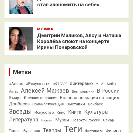
стал экономить на себе»
МУЗЫКА
Дмитрий Маликов, Алсу и Наташа
Королёва споют на концерте
Ирины Понаровской
Метки
#интервью
#Анонс
#Результаты
#ФТСАРР
M.I.A.
Netflix
Алексей Мажаев
В России
Актёр
Без политики
Военная операция по защите
В мире
Военная операция
Донбасса
Выставки
Военнослужащие
Донбасс
Звезды
Культура
Книга
Искусство
Кино
Литература
Музеи
Люмен
Новости России
Оскар
Теги
Театры
Филипп
Татьяна Буланова
Фестиваль