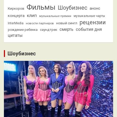
Фильмы
Шоубизнес
анонс
Киркоров
клип
концерта
музыкальные премии
музыкальные чарты
рецензии
новый сингл
InterMedia
новости партнеров
смерть
события дня
саундтрек
рождение ребенка
цитаты
Шоубизнес