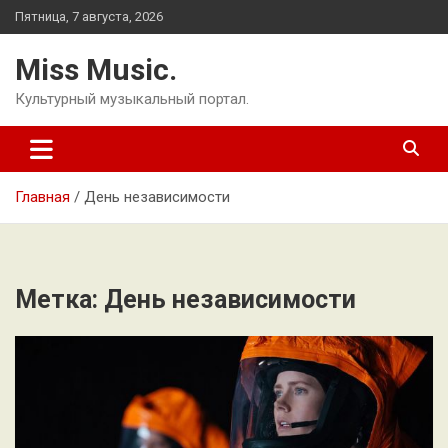
Перейти
Пятница, 7 августа, 2026
к
содержимому
Miss Music.
Культурный музыкальный портал.
Главная
День независимости
Метка:
День независимости