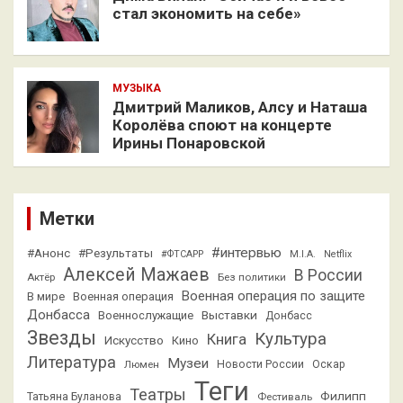
стал экономить на себе»
МУЗЫКА
Дмитрий Маликов, Алсу и Наташа
Королёва споют на концерте
Ирины Понаровской
Метки
#интервью
#Анонс
#Результаты
#ФТСАРР
M.I.A.
Netflix
Алексей Мажаев
В России
Актёр
Без политики
Военная операция по защите
В мире
Военная операция
Донбасса
Выставки
Военнослужащие
Донбасс
Звезды
Культура
Книга
Искусство
Кино
Литература
Музеи
Люмен
Новости России
Оскар
Теги
Театры
Филипп
Татьяна Буланова
Фестиваль