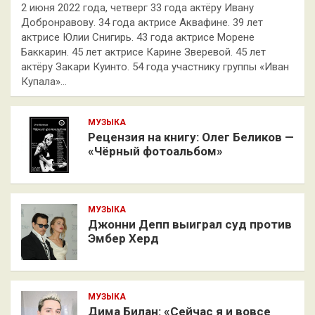
2 июня 2022 года, четверг 33 года актёру Ивану
Добронравову. 34 года актрисе Аквафине. 39 лет
актрисе Юлии Снигирь. 43 года актрисе Морене
Баккарин. 45 лет актрисе Карине Зверевой. 45 лет
актёру Закари Куинто. 54 года участнику группы «Иван
Купала»…
МУЗЫКА
Рецензия на книгу: Олег Беликов —
«Чёрный фотоальбом»
МУЗЫКА
Джонни Депп выиграл суд против
Эмбер Херд
МУЗЫКА
Дима Билан: «Сейчас я и вовсе