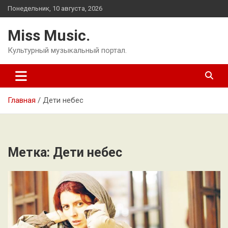
Перейти
Понедельник, 10 августа, 2026
к
содержимому
Miss Music.
Культурный музыкальный портал.
Главная
Дети небес
Метка:
Дети небес