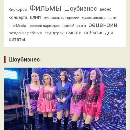
Фильмы
Шоубизнес
анонс
Киркоров
клип
концерта
музыкальные премии
музыкальные чарты
рецензии
новый сингл
InterMedia
новости партнеров
смерть
события дня
саундтрек
рождение ребенка
цитаты
Шоубизнес