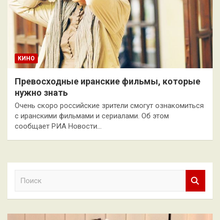
КИНО
Превосходные иранские фильмы, которые
нужно знать
Очень скоро российские зрители смогут ознакомиться
с иранскими фильмами и сериалами. Об этом
сообщает РИА Новости…
П
о
и
с
к