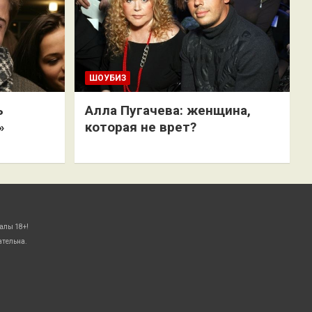
ШОУБИЗ
ь
Алла Пугачева: женщина,
»
которая не врет?
алы 18+!
ательна.