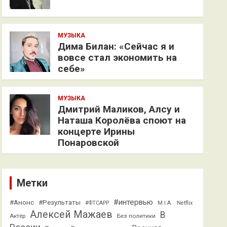
МУЗЫКА
Дима Билан: «Сейчас я и
вовсе стал экономить на
себе»
МУЗЫКА
Дмитрий Маликов, Алсу и
Наташа Королёва споют на
концерте Ирины
Понаровской
Метки
#интервью
#Анонс
#Результаты
#ФТСАРР
M.I.A.
Netflix
Алексей Мажаев
В
Актёр
Без политики