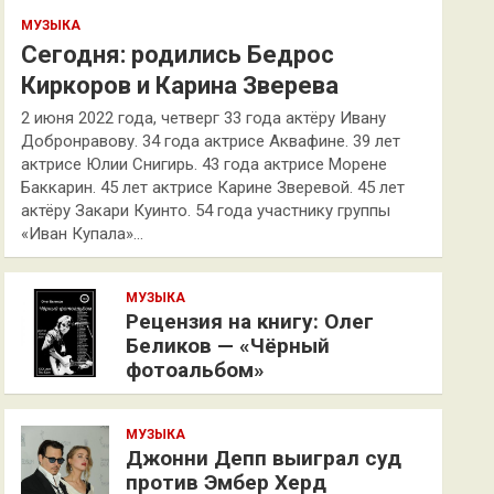
МУЗЫКА
Сегодня: родились Бедрос
Киркоров и Карина Зверева
2 июня 2022 года, четверг 33 года актёру Ивану
Добронравову. 34 года актрисе Аквафине. 39 лет
актрисе Юлии Снигирь. 43 года актрисе Морене
Баккарин. 45 лет актрисе Карине Зверевой. 45 лет
актёру Закари Куинто. 54 года участнику группы
«Иван Купала»…
МУЗЫКА
Рецензия на книгу: Олег
Беликов — «Чёрный
фотоальбом»
МУЗЫКА
Джонни Депп выиграл суд
против Эмбер Херд