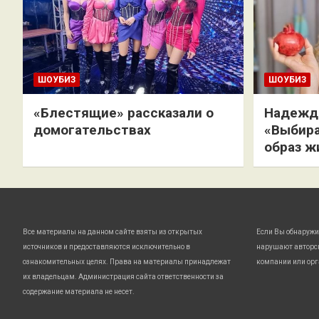
ШОУБИЗ
ШОУБИЗ
«Блестящие» рассказали о
Надежда
домогательствах
«Выбира
образ ж
Все материалы на данном сайте взяты из открытых
Если Вы обнаружи
источников и предоставляются исключительно в
нарушают авторс
ознакомительных целях. Права на материалы принадлежат
компании или орг
их владельцам. Администрация сайта ответственности за
содержание материала не несет.