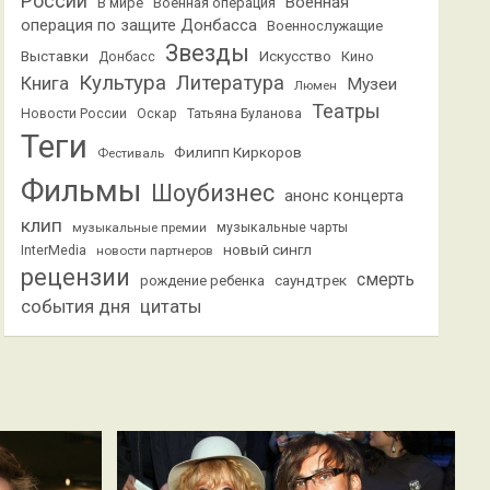
России
Военная
В мире
Военная операция
операция по защите Донбасса
Военнослужащие
Звезды
Выставки
Искусство
Кино
Донбасс
Культура
Литература
Книга
Музеи
Люмен
Театры
Новости России
Оскар
Татьяна Буланова
Теги
Филипп Киркоров
Фестиваль
Фильмы
Шоубизнес
анонс концерта
клип
музыкальные премии
музыкальные чарты
новый сингл
InterMedia
новости партнеров
рецензии
смерть
саундтрек
рождение ребенка
события дня
цитаты