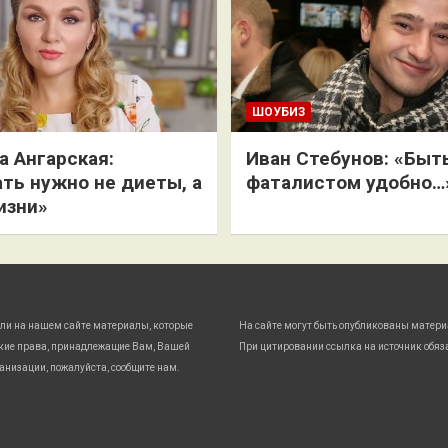
ШОУБИЗ
 Ангарская:
Иван Стебунов: «Быт
ть нужно не диеты, а
фаталистом удобно…
изни»
ли на нашем сайте материалы, которые
На сайте могут быть опубликованы матери
кие права, принадлежащие Вам, Вашей
При цитировании ссылка на источник обяз
анизации, пожалуйста, сообщите нам.