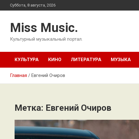
Перейти
Суббота, 8 августа, 2026
к
содержимому
Miss Music.
Культурный музыкальный портал.
КУЛЬТУРА
КИНО
ЛИТЕРАТУРА
МУЗЫКА
Главная
Евгений Очиров
Метка:
Евгений Очиров