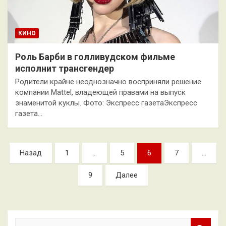
КИНО
Роль Барби в голливудском фильме
исполнит трансгендер
Родители крайне неоднозначно восприняли решение
компании Mattel, владеющей правами на выпуск
знаменитой куклы. Фото: Экспресс газетаЭкспресс
газета…
Пагинация
Назад
1
…
5
6
7
…
записей
9
Далее
П