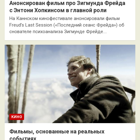
Анонсирован фильм про Зигмунда Фрейда
с Энтони Хопкинсом в главной роли
На Каннском кинофестивале анонсировали фильм
Freud’s Last Session («Последний сеанс Фрейда») об
снователе психоанализа Зигмунде Фрейде.…
КИНО
Фильмы, основанные на реальных
событиях