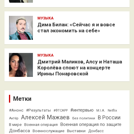
МУЗЫКА
Дима Билан: «Сейчас я и вовсе
стал экономить на себе»
МУЗЫКА
Дмитрий Маликов, Алсу и Наташа
Королёва споют на концерте
Ирины Понаровской
Метки
#интервью
#Анонс
#Результаты
#ФТСАРР
M.I.A.
Netflix
Алексей Мажаев
В России
Актёр
Без политики
Военная операция по защите
В мире
Военная операция
Донбасса
Выставки
Военнослужащие
Донбасс