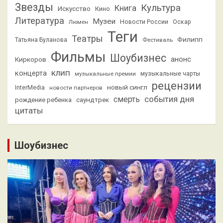
Звезды
Культура
Книга
Искусство
Кино
Литература
Музеи
Люмен
Новости России
Оскар
Теги
Театры
Филипп
Татьяна Буланова
Фестиваль
Фильмы
Шоубизнес
анонс
Киркоров
клип
концерта
музыкальные премии
музыкальные чарты
рецензии
новый сингл
InterMedia
новости партнеров
смерть
события дня
саундтрек
рождение ребенка
цитаты
Шоубизнес