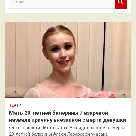
о
и
с
к
ТЕАТР
Мать 20-летней балерины Лазаревой
назвала причину внезапной смерти девушки
Фото: соцсети Читать iz.ru в В свидетельстве о смерти
20-летней балерины Алеси Лазаревой указана