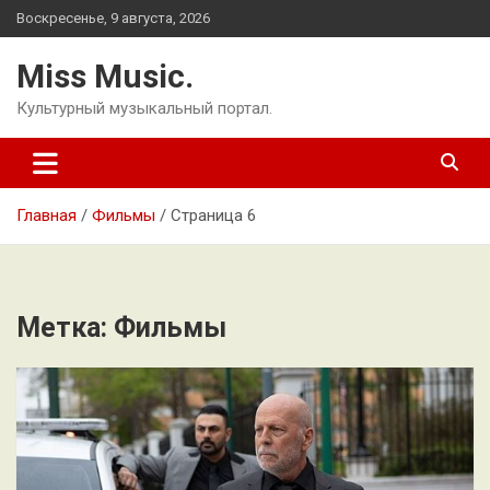
Перейти
Воскресенье, 9 августа, 2026
к
содержимому
Miss Music.
Культурный музыкальный портал.
Главная
Фильмы
Страница 6
Метка:
Фильмы