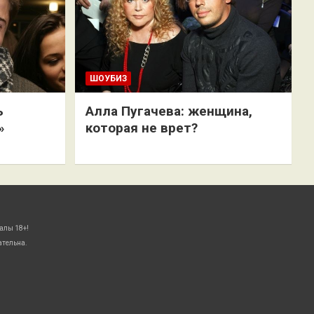
ШОУБИЗ
ь
Алла Пугачева: женщина,
»
которая не врет?
алы 18+!
ательна.