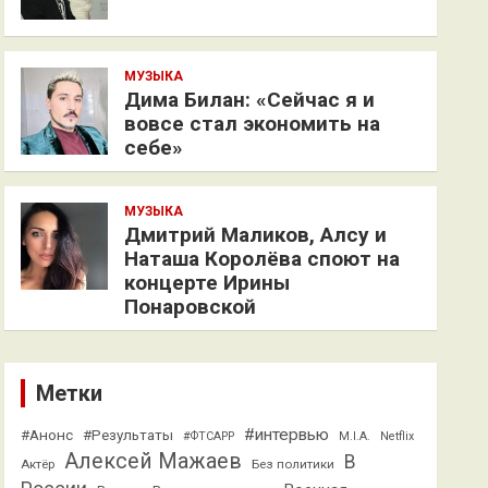
МУЗЫКА
Дима Билан: «Сейчас я и
вовсе стал экономить на
себе»
МУЗЫКА
Дмитрий Маликов, Алсу и
Наташа Королёва споют на
концерте Ирины
Понаровской
Метки
#интервью
#Анонс
#Результаты
#ФТСАРР
M.I.A.
Netflix
Алексей Мажаев
В
Актёр
Без политики