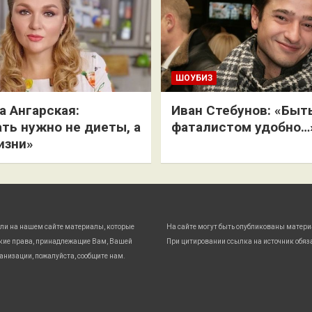
ШОУБИЗ
 Ангарская:
Иван Стебунов: «Быт
ть нужно не диеты, а
фаталистом удобно…
изни»
ли на нашем сайте материалы, которые
На сайте могут быть опубликованы матери
кие права, принадлежащие Вам, Вашей
При цитировании ссылка на источник обяз
анизации, пожалуйста, сообщите нам.