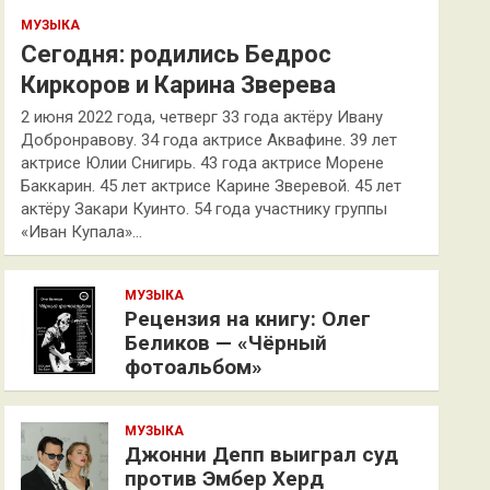
МУЗЫКА
Сегодня: родились Бедрос
Киркоров и Карина Зверева
2 июня 2022 года, четверг 33 года актёру Ивану
Добронравову. 34 года актрисе Аквафине. 39 лет
актрисе Юлии Снигирь. 43 года актрисе Морене
Баккарин. 45 лет актрисе Карине Зверевой. 45 лет
актёру Закари Куинто. 54 года участнику группы
«Иван Купала»…
МУЗЫКА
Рецензия на книгу: Олег
Беликов — «Чёрный
фотоальбом»
МУЗЫКА
Джонни Депп выиграл суд
против Эмбер Херд