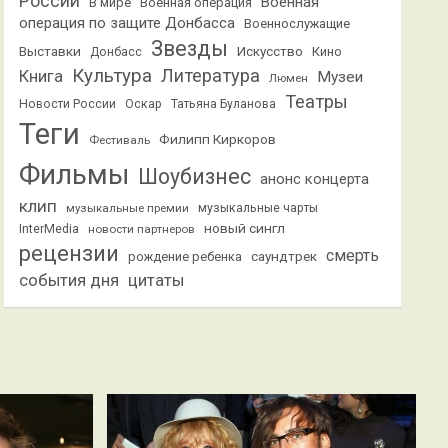
России
Военная
В мире
Военная операция
операция по защите Донбасса
Военнослужащие
Звезды
Выставки
Искусство
Кино
Донбасс
Культура
Литература
Книга
Музеи
Люмен
Театры
Новости России
Оскар
Татьяна Буланова
Теги
Филипп Киркоров
Фестиваль
Фильмы
Шоубизнес
анонс концерта
клип
музыкальные премии
музыкальные чарты
новый сингл
InterMedia
новости партнеров
рецензии
смерть
саундтрек
рождение ребенка
события дня
цитаты