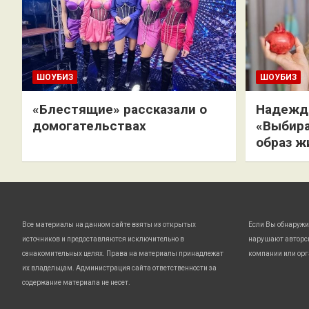
ШОУБИЗ
ШОУБИЗ
«Блестящие» рассказали о
Надежда
домогательствах
«Выбира
образ ж
Все материалы на данном сайте взяты из открытых
Если Вы обнаружи
источников и предоставляются исключительно в
нарушают авторс
ознакомительных целях. Права на материалы принадлежат
компании или орг
их владельцам. Администрация сайта ответственности за
содержание материала не несет.