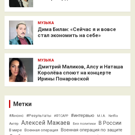
МУЗЫКА
Дима Билан: «Сейчас я и вовсе
стал экономить на себе»
МУЗЫКА
Дмитрий Маликов, Алсу и Наташа
Королёва споют на концерте
Ирины Понаровской
Метки
#интервью
#Анонс
#Результаты
#ФТСАРР
M.I.A.
Netflix
Алексей Мажаев
В России
Актёр
Без политики
Военная операция по защите
В мире
Военная операция