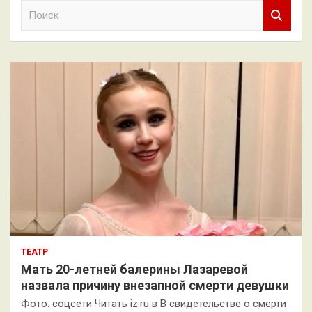
П
о
и
с
к
ТЕАТР
Мать 20-летней балерины Лазаревой
назвала причину внезапной смерти девушки
Фото: соцсети Читать iz.ru в В свидетельстве о смерти