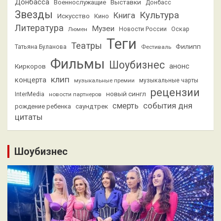
Донбасса
Выставки
Военнослужащие
Донбасс
Звезды
Культура
Книга
Искусство
Кино
Литература
Музеи
Люмен
Новости России
Оскар
Теги
Театры
Филипп
Татьяна Буланова
Фестиваль
Фильмы
Шоубизнес
анонс
Киркоров
клип
концерта
музыкальные премии
музыкальные чарты
рецензии
новый сингл
InterMedia
новости партнеров
смерть
события дня
саундтрек
рождение ребенка
цитаты
Шоубизнес