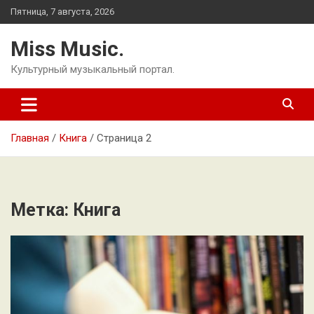
Перейти
Пятница, 7 августа, 2026
к
содержимому
Miss Music.
Культурный музыкальный портал.
Главная
Книга
Страница 2
Метка:
Книга