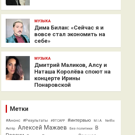
МУЗЫКА
Дима Билан: «Сейчас я и
вовсе стал экономить на
себе»
МУЗЫКА
Дмитрий Маликов, Алсу и
Наташа Королёва споют на
концерте Ирины
Понаровской
Метки
#интервью
#Анонс
#Результаты
#ФТСАРР
M.I.A.
Netflix
Алексей Мажаев
В
Актёр
Без политики