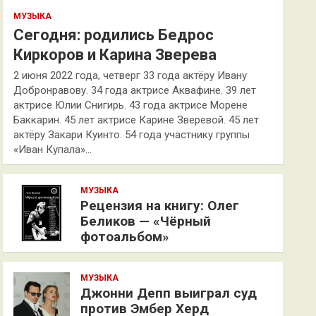
МУЗЫКА
Сегодня: родились Бедрос
Киркоров и Карина Зверева
2 июня 2022 года, четверг 33 года актёру Ивану
Добронравову. 34 года актрисе Аквафине. 39 лет
актрисе Юлии Снигирь. 43 года актрисе Морене
Баккарин. 45 лет актрисе Карине Зверевой. 45 лет
актёру Закари Куинто. 54 года участнику группы
«Иван Купала»…
МУЗЫКА
Рецензия на книгу: Олег
Беликов — «Чёрный
фотоальбом»
МУЗЫКА
Джонни Депп выиграл суд
против Эмбер Херд