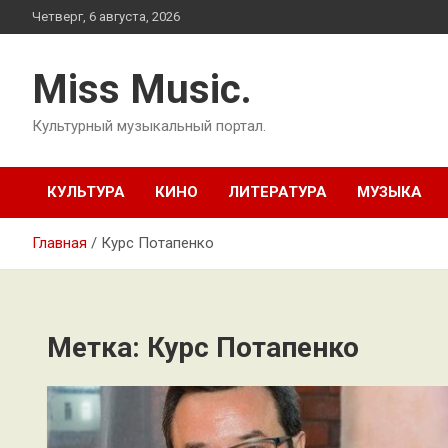
Перейти
Четверг, 6 августа, 2026
к
содержимому
Miss Music.
Культурный музыкальный портал.
КУЛЬТУРА
КИНО
ЛИТЕРАТУРА
МУЗЫКА
Главная
Курс Потапенко
Метка:
Курс Потапенко