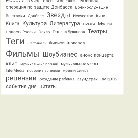
России
Военная
В мире
Военная операция
операция по защите Донбасса
Военнослужащие
Звезды
Выставки
Искусство
Кино
Донбасс
Культура
Литература
Книга
Музеи
Люмен
Театры
Новости России
Оскар
Татьяна Буланова
Теги
Филипп Киркоров
Фестиваль
Фильмы
Шоубизнес
анонс концерта
клип
музыкальные премии
музыкальные чарты
новый сингл
InterMedia
новости партнеров
рецензии
смерть
саундтрек
рождение ребенка
события дня
цитаты