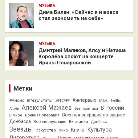
МУЗЫКА
Дима Билан: «Сейчас я и вовсе
стал экономить на себе»
МУЗЫКА
Дмитрий Маликов, Алсу и Наташа
Королёва споют на концерте
Ирины Понаровской
Метки
#интервью
#Анонс
#Результаты
#ФТСАРР
M.I.A.
Netflix
Алексей Мажаев
В России
Актёр
Без политики
Военная операция по защите
В мире
Военная операция
Донбасса
Выставки
Военнослужащие
Донбасс
Звезды
Культура
Книга
Искусство
Кино
Литература