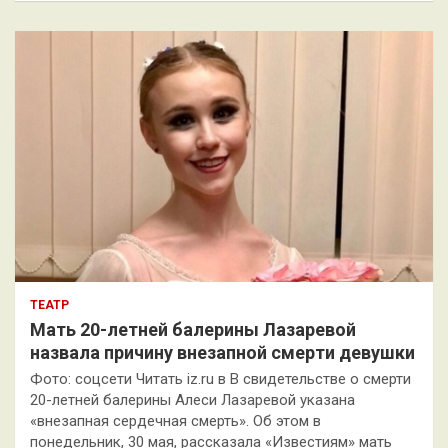
с
к
ТЕАТР
Мать 20-летней балерины Лазаревой
назвала причину внезапной смерти девушки
Фото: соцсети Читать iz.ru в В свидетельстве о смерти
20-летней балерины Алеси Лазаревой указана
«внезапная сердечная смерть». Об этом в
понедельник, 30 мая, рассказала «Известиям» мать