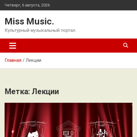
Перейти
Четверг, 6 августа, 2026
к
содержимому
Miss Music.
Культурный музыкальный портал.
Главная
Лекции
Метка:
Лекции