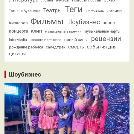
Музеи
Люмен
Новости России
Оскар
Теги
Театры
Филипп
Татьяна Буланова
Фестиваль
Фильмы
Шоубизнес
анонс
Киркоров
клип
концерта
музыкальные премии
музыкальные чарты
рецензии
новый сингл
InterMedia
новости партнеров
смерть
события дня
саундтрек
рождение ребенка
цитаты
Шоубизнес