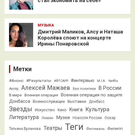
стал экономить на себе»
МУЗЫКА
Дмитрий Маликов, Алсу и Наташа
Королёва споют на концерте
Ирины Понаровской
Метки
#интервью
#Анонс
#Результаты
#ФТСАРР
M.I.A.
Netflix
Алексей Мажаев
В России
Актёр
Без политики
Военная операция по защите
В мире
Военная операция
Донбасса
Выставки
Военнослужащие
Донбасс
Звезды
Культура
Книга
Искусство
Кино
Литература
Музеи
Люмен
Новости России
Оскар
Теги
Театры
Филипп
Татьяна Буланова
Фестиваль