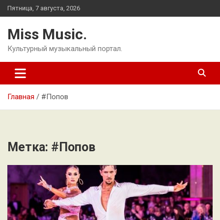
Перейти
Пятница, 7 августа, 2026
к
содержимому
Miss Music.
Культурный музыкальный портал.
Главная
#Попов
Метка:
#Попов