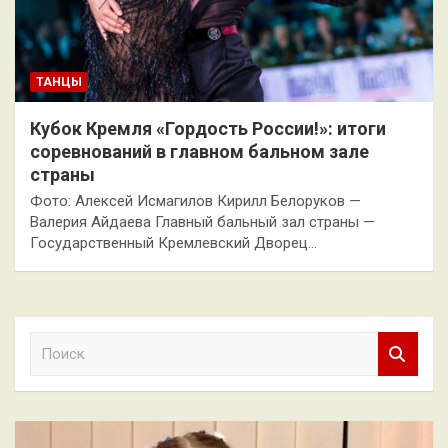
ТАНЦЫ
Кубок Кремля «Гордость России!»: итоги
соревнований в главном бальном зале
страны
Фото: Алексей Исмагилов Кирилл Белоруков —
Валерия Айдаева Главный бальный зал страны —
Государственный Кремлевский Дворец…
П
о
и
с
к