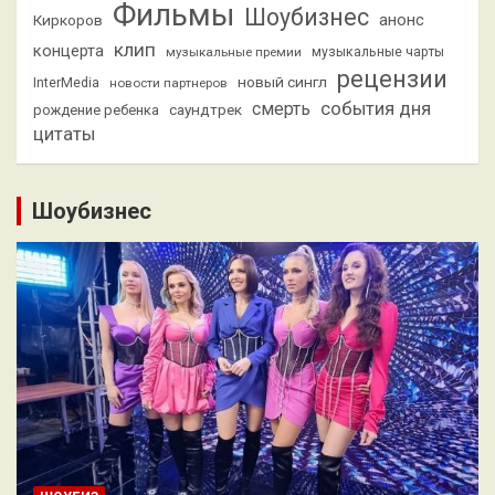
Фильмы
Шоубизнес
анонс
Киркоров
клип
концерта
музыкальные премии
музыкальные чарты
рецензии
новый сингл
InterMedia
новости партнеров
смерть
события дня
саундтрек
рождение ребенка
цитаты
Шоубизнес