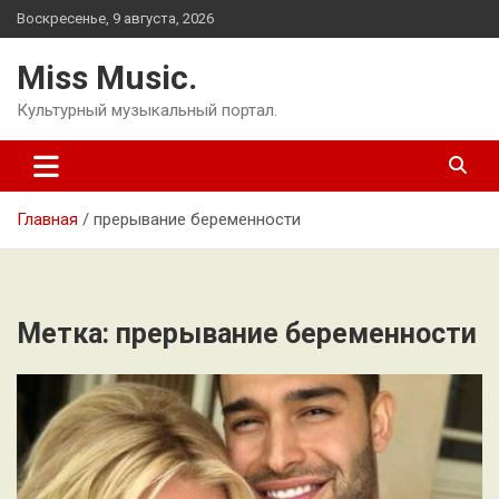
Перейти
Воскресенье, 9 августа, 2026
к
содержимому
Miss Music.
Культурный музыкальный портал.
Главная
прерывание беременности
Метка:
прерывание беременности