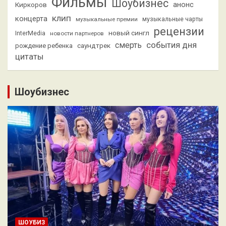
Фильмы
Шоубизнес
анонс
Киркоров
клип
концерта
музыкальные премии
музыкальные чарты
рецензии
новый сингл
InterMedia
новости партнеров
смерть
события дня
саундтрек
рождение ребенка
цитаты
Шоубизнес
ШОУБИЗ