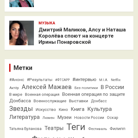
МУЗЫКА
Дмитрий Маликов, Алсу и Наташа
Королёва споют на концерте
Ирины Понаровской
Метки
#интервью
#Анонс
#Результаты
#ФТСАРР
M.I.A.
Netflix
Алексей Мажаев
В России
Актёр
Без политики
Военная операция по защите
В мире
Военная операция
Донбасса
Выставки
Военнослужащие
Донбасс
Звезды
Культура
Книга
Искусство
Кино
Литература
Музеи
Люмен
Новости России
Оскар
Теги
Театры
Филипп
Татьяна Буланова
Фестиваль