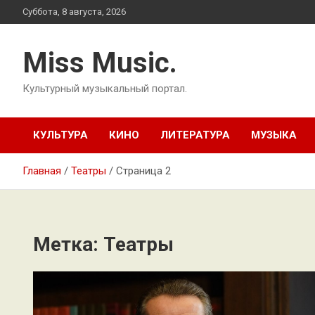
Перейти
Суббота, 8 августа, 2026
к
содержимому
Miss Music.
Культурный музыкальный портал.
КУЛЬТУРА
КИНО
ЛИТЕРАТУРА
МУЗЫКА
Главная
Театры
Страница 2
Метка:
Театры