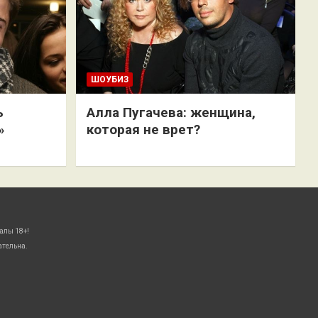
ШОУБИЗ
ь
Алла Пугачева: женщина,
»
которая не врет?
алы 18+!
ательна.