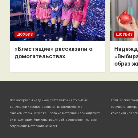
ШОУБИЗ
ШОУБИЗ
«Блестящие» рассказали о
Надежда
домогательствах
«Выбира
образ ж
Все материалы на данном сайте взяты из открытых
Если Вы обнаружи
источников и предоставляются исключительно в
нарушают авторс
ознакомительных целях. Права на материалы принадлежат
компании или орг
их владельцам. Администрация сайта ответственности за
содержание материала не несет.