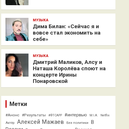
МУЗЫКА
Дима Билан: «Сейчас я и
вовсе стал экономить на
себе»
МУЗЫКА
Дмитрий Маликов, Алсу и
Наташа Королёва споют на
концерте Ирины
Понаровской
Метки
#интервью
#Анонс
#Результаты
#ФТСАРР
M.I.A.
Netflix
Алексей Мажаев
В
Актёр
Без политики