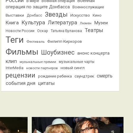
России
Военная
В мире
Военная операция
операция по защите Донбасса
Военнослужащие
Звезды
Выставки
Искусство
Кино
Донбасс
Культура
Литература
Книга
Музеи
Люмен
Театры
Новости России
Оскар
Татьяна Буланова
Теги
Филипп Киркоров
Фестиваль
Фильмы
Шоубизнес
анонс концерта
клип
музыкальные премии
музыкальные чарты
новый сингл
InterMedia
новости партнеров
рецензии
смерть
саундтрек
рождение ребенка
события дня
цитаты