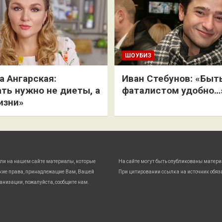
ШОУБИЗ
 Ангарская:
Иван Стебунов: «Быт
ть нужно не диеты, а
фаталистом удобно…
изни»
ли на нашем сайте материалы, которые
На сайте могут быть опубликованы матери
кие права, принадлежащие Вам, Вашей
При цитировании ссылка на источник обяз
анизации, пожалуйста, сообщите нам.