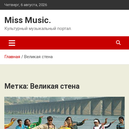
Перейти
Четверг, 6 августа, 2026
к
содержимому
Miss Music.
Культурный музыкальный портал.
Главная
Великая стена
Метка:
Великая стена