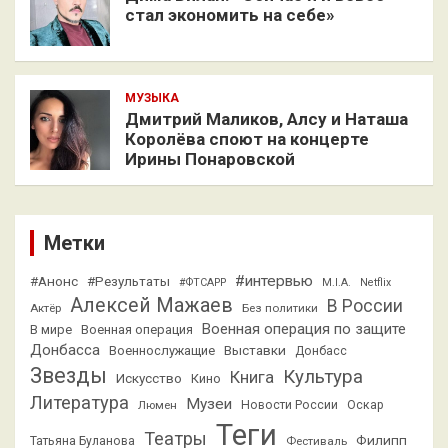
стал экономить на себе»
МУЗЫКА
Дмитрий Маликов, Алсу и Наташа
Королёва споют на концерте
Ирины Понаровской
Метки
#интервью
#Анонс
#Результаты
#ФТСАРР
M.I.A.
Netflix
Алексей Мажаев
В России
Актёр
Без политики
Военная операция по защите
В мире
Военная операция
Донбасса
Выставки
Военнослужащие
Донбасс
Звезды
Культура
Книга
Искусство
Кино
Литература
Музеи
Люмен
Новости России
Оскар
Теги
Театры
Филипп
Татьяна Буланова
Фестиваль