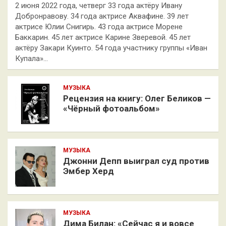
2 июня 2022 года, четверг 33 года актёру Ивану
Добронравову. 34 года актрисе Аквафине. 39 лет
актрисе Юлии Снигирь. 43 года актрисе Морене
Баккарин. 45 лет актрисе Карине Зверевой. 45 лет
актёру Закари Куинто. 54 года участнику группы «Иван
Купала»…
МУЗЫКА
Рецензия на книгу: Олег Беликов —
«Чёрный фотоальбом»
МУЗЫКА
Джонни Депп выиграл суд против
Эмбер Херд
МУЗЫКА
Дима Билан: «Сейчас я и вовсе