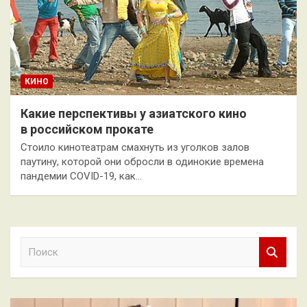
КИНО
Какие перспективы у азиатского кино
в российском прокате
Стоило кинотеатрам смахнуть из уголков залов
паутину, которой они обросли в одинокие времена
пандемии COVID-19, как…
П
о
и
с
к