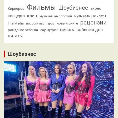
Фильмы
Шоубизнес
анонс
Киркоров
клип
концерта
музыкальные премии
музыкальные чарты
рецензии
новый сингл
InterMedia
новости партнеров
смерть
события дня
саундтрек
рождение ребенка
цитаты
Шоубизнес