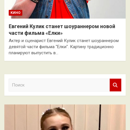
КИНО
Евгений Кулик станет шоураннером новой
части фильма «Елки»
Актер и сценарист Евгений Кулик станет шоураннером
девятой части фильма "Елки". Картину традиционно
планируют выпустить в…
П
о
и
с
к