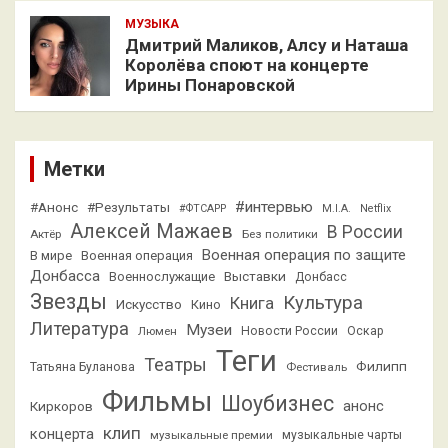
МУЗЫКА
Дмитрий Маликов, Алсу и Наташа
Королёва споют на концерте
Ирины Понаровской
Метки
#интервью
#Анонс
#Результаты
#ФТСАРР
M.I.A.
Netflix
Алексей Мажаев
В России
Актёр
Без политики
Военная операция по защите
В мире
Военная операция
Донбасса
Выставки
Военнослужащие
Донбасс
Звезды
Культура
Книга
Искусство
Кино
Литература
Музеи
Люмен
Новости России
Оскар
Теги
Театры
Филипп
Татьяна Буланова
Фестиваль
Фильмы
Шоубизнес
анонс
Киркоров
клип
концерта
музыкальные премии
музыкальные чарты