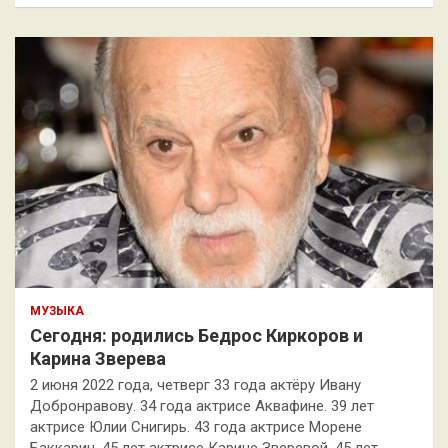
МУЗЫКА
Сегодня: родились Бедрос Киркоров и
Карина Зверева
2 июня 2022 года, четверг 33 года актёру Ивану
Добронравову. 34 года актрисе Аквафине. 39 лет
актрисе Юлии Снигирь. 43 года актрисе Морене
Баккарин. 45 лет актрисе Карине Зверевой. 45 лет