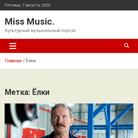
Перейти
Пятница, 7 августа, 2026
к
содержимому
Miss Music.
Культурный музыкальный портал.
Главная
Ёлки
Метка:
Ёлки