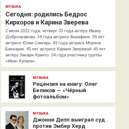
МУЗЫКА
Сегодня: родились Бедрос
Киркоров и Карина Зверева
2 июня 2022 года, четверг 33 года актёру Ивану
Добронравову. 34 года актрисе Аквафине. 39 лет
актрисе Юлии Снигирь. 43 года актрисе Морене
Баккарин. 45 лет актрисе Карине Зверевой. 45 лет
актёру Закари Куинто. 54 года участнику группы
«Иван Купала»…
МУЗЫКА
Рецензия на книгу: Олег
Беликов — «Чёрный
фотоальбом»
МУЗЫКА
Джонни Депп выиграл суд
против Эмбер Херд