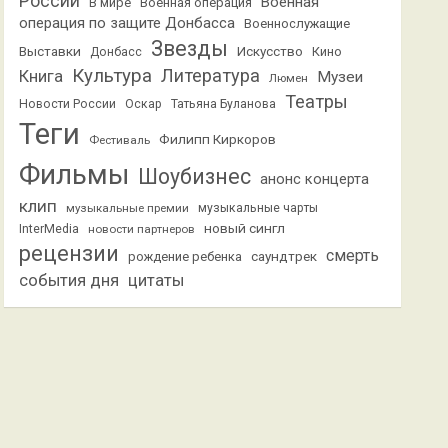
России
Военная
В мире
Военная операция
операция по защите Донбасса
Военнослужащие
Звезды
Выставки
Искусство
Кино
Донбасс
Культура
Литература
Книга
Музеи
Люмен
Театры
Новости России
Оскар
Татьяна Буланова
Теги
Филипп Киркоров
Фестиваль
Фильмы
Шоубизнес
анонс концерта
клип
музыкальные премии
музыкальные чарты
новый сингл
InterMedia
новости партнеров
рецензии
смерть
саундтрек
рождение ребенка
события дня
цитаты