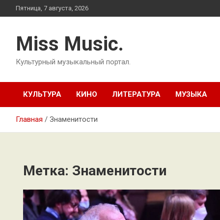
Перейти
Пятница, 7 августа, 2026
к
содержимому
Miss Music.
Культурный музыкальный портал.
КУЛЬТУРА
КИНО
ЛИТЕРАТУРА
МУЗЫКА
Главная
Знаменитости
Метка:
Знаменитости