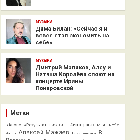
МУЗЫКА
Дима Билан: «Сейчас я и
вовсе стал экономить на
себе»
МУЗЫКА
Дмитрий Маликов, Алсу и
Наташа Королёва споют на
концерте Ирины
Понаровской
Метки
#интервью
#Анонс
#Результаты
#ФТСАРР
M.I.A.
Netflix
Алексей Мажаев
В
Актёр
Без политики