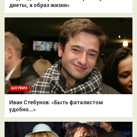
диеты, а образ жизни»
ШОУБИЗ
Иван Стебунов: «Быть фаталистом
удобно…»