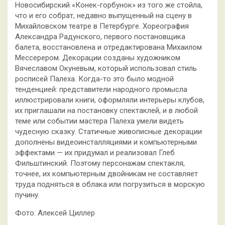
Новосибирский «Конек-горбунок» из того же стойла,
что и его собрат, недавно выпущенный на сцену в
Михайловском театре в Петербурге. Хореография
Александра Радунского, первого постановщика
балета, восстановлена и отредактирована Михаилом
Мессерером. Декорации созданы художником
Вячеславом Окуневым, который использовал стиль
росписей Палеха. Когда-то это было модной
тенденцией: представители народного промысла
иллюстрировали книги, оформляли интерьеры клубов,
их приглашали на постановку спектаклей, и в любой
теме или событии мастера Палеха умели видеть
чудесную сказку. Статичные живописные декорации
дополнены видеоинсталляциями и компьютерными
эффектами — их придумал и реализовал Глеб
Фильштинский. Поэтому персонажам спектакля,
точнее, их компьютерным двойникам не составляет
труда подняться в облака или погрузиться в морскую
пучину.
Фото: Алексей Циллер