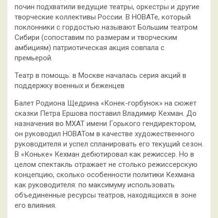
почин подхватили ведущие театры, оркестры и другие
творческие коллективы России. В НОВАТе, который
поклонники с гордостью называют Большим театром
Сибири (сопоставим по размерам и творческим
амбициям) патриотическая акция совпала с
премьерой.
Театр в помощь: в Москве началась серия акций в
поддержку военных и беженцев
Балет Родиона Щедрина «Конек-горбунок» на сюжет
сказки Петра Ершова поставил Владимир Кехман. До
назначения во МХАТ имени Горького гендиректором,
он руководил НОВАТом в качестве художественного
руководителя и успел спланировать его текущий сезон.
В «Коньке» Кехман дебютировал как режиссер. Но в
целом спектакль отражает не столько режиссерскую
концепцию, сколько особенности политики Кехмана
как руководителя: по максимуму использовать
объединенные ресурсы театров, находящихся в зоне
его влияния.