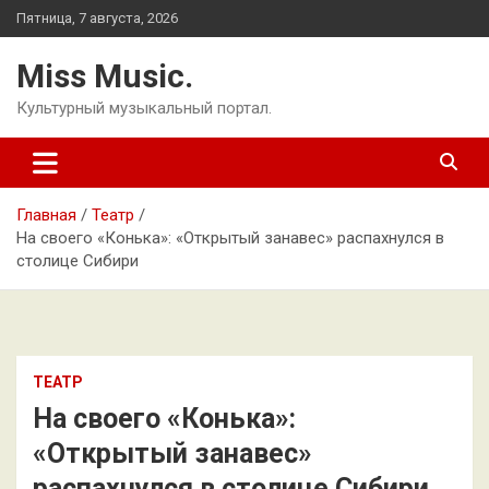
Перейти
Пятница, 7 августа, 2026
к
содержимому
Miss Music.
Культурный музыкальный портал.
Главная
Театр
На своего «Конька»: «Открытый занавес» распахнулся в
столице Сибири
ТЕАТР
На своего «Конька»:
«Открытый занавес»
распахнулся в столице Сибири