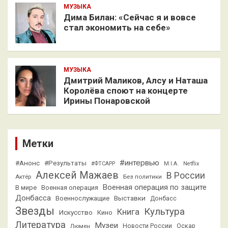
МУЗЫКА
Дима Билан: «Сейчас я и вовсе
стал экономить на себе»
МУЗЫКА
Дмитрий Маликов, Алсу и Наташа
Королёва споют на концерте
Ирины Понаровской
Метки
#интервью
#Анонс
#Результаты
#ФТСАРР
M.I.A.
Netflix
Алексей Мажаев
В России
Актёр
Без политики
Военная операция по защите
В мире
Военная операция
Донбасса
Выставки
Военнослужащие
Донбасс
Звезды
Культура
Книга
Искусство
Кино
Литература
Музеи
Люмен
Новости России
Оскар