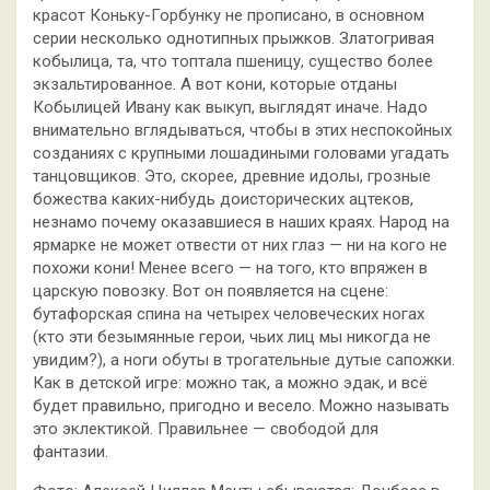
красот Коньку-Горбунку не прописано, в основном
серии несколько однотипных прыжков. Златогривая
кобылица, та, что топтала пшеницу, существо более
экзальтированное. А вот кони, которые отданы
Кобылицей Ивану как выкуп, выглядят иначе. Надо
внимательно вглядываться, чтобы в этих неспокойных
созданиях с крупными лошадиными головами угадать
танцовщиков. Это, скорее, древние идолы, грозные
божества каких-нибудь доисторических ацтеков,
незнамо почему оказавшиеся в наших краях. Народ на
ярмарке не может отвести от них глаз — ни на кого не
похожи кони! Менее всего — на того, кто впряжен в
царскую повозку. Вот он появляется на сцене:
бутафорская спина на четырех человеческих ногах
(кто эти безымянные герои, чьих лиц мы никогда не
увидим?), а ноги обуты в трогательные дутые сапожки.
Как в детской игре: можно так, а можно эдак, и всё
будет правильно, пригодно и весело. Можно называть
это эклектикой. Правильнее — свободой для
фантазии.