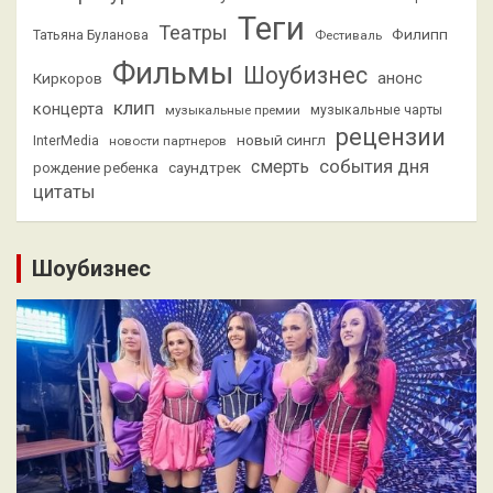
Теги
Театры
Филипп
Татьяна Буланова
Фестиваль
Фильмы
Шоубизнес
анонс
Киркоров
клип
концерта
музыкальные премии
музыкальные чарты
рецензии
новый сингл
InterMedia
новости партнеров
смерть
события дня
саундтрек
рождение ребенка
цитаты
Шоубизнес