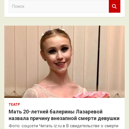
П
о
и
с
к
ТЕАТР
Мать 20-летней балерины Лазаревой
назвала причину внезапной смерти девушки
Фото: соцсети Читать iz.ru в В свидетельстве о смерти