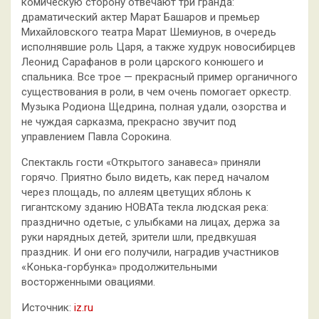
комическую сторону отвечают три гранда:
драматический актер Марат Башаров и премьер
Михайловского театра Марат Шемиунов, в очередь
исполнявшие роль Царя, а также худрук новосибирцев
Леонид Сарафанов в роли царского конюшего и
спальника. Все трое — прекрасный пример органичного
существования в роли, в чем очень помогает оркестр.
Музыка Родиона Щедрина, полная удали, озорства и
не чуждая сарказма, прекрасно звучит под
управлением Павла Сорокина.
Спектакль гости «Открытого занавеса» приняли
горячо. Приятно было видеть, как перед началом
через площадь, по аллеям цветущих яблонь к
гигантскому зданию НОВАТа текла людская река:
празднично одетые, с улыбками на лицах, держа за
руки нарядных детей, зрители шли, предвкушая
праздник. И они его получили, наградив участников
«Конька-горбунка» продолжительными
восторженными овациями.
Источник:
iz.ru