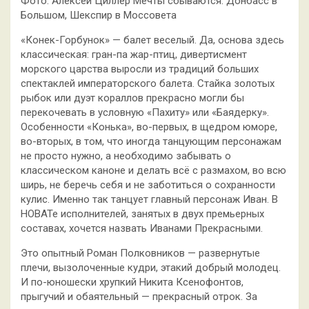
Фото: Алексей Циллер Мечты сбываются: Донбасс в
Большом, Шекспир в Моссовета
«Конек-Горбунок» — балет веселый. Да, основа здесь
классическая: гран-па жар-птиц, дивертисмент
морского царства выросли из традиций больших
спектаклей императорского балета. Стайка золотых
рыбок или дуэт кораллов прекрасно могли бы
перекочевать в условную «Пахиту» или «Баядерку».
Особенности «Конька», во-первых, в щедром юморе,
во-вторых, в том, что иногда танцующим персонажам
не просто нужно, а необходимо забывать о
классическом каноне и делать всё с размахом, во всю
ширь, не беречь себя и не заботиться о сохранности
кулис. Именно так танцует главный персонаж Иван. В
НОВАТе исполнителей, занятых в двух премьерных
составах, хочется назвать Иванами Прекрасными.
Это опытный Роман Полковников — развернутые
плечи, вызолоченные кудри, этакий добрый молодец.
И по-юношески хрупкий Никита Ксенофонтов,
прыгучий и обаятельный — прекрасный отрок. За