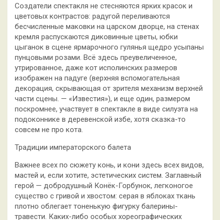
Создатели спектакля не стесняются ярких красок и
цветовых контрастов: радугой переливаются
бесчисленные маковки на царском дворце, на стенах
кремля распускаются диковинные цветы, юбки
цыганок в сцене ярмарочного гулянья щедро усыпаны
пунцовыми розами. Всё здесь преувеличенное,
утрированное, даже кот исполинских размеров
изображен на падуге (верхняя вспомогательная
декорация, скрывающая от зрителя механизм верхней
части сцены. — «Известия»), и еще один, размером
поскромнее, участвует в спектакле в виде силуэта на
подоконнике в деревенской избе, хотя сказка-то
совсем не про кота.
Традиции императорского балета
Важнее всех по сюжету конь, и кони здесь всех видов,
мастей и, если хотите, эстетических систем. Заглавный
герой — добродушный Конёк-Горбунок, легконогое
существо с гривой и хвостом: серая в яблоках ткань
плотно облегает тоненькую фигурку балерины-
травести. Каких-либо особых хореографических