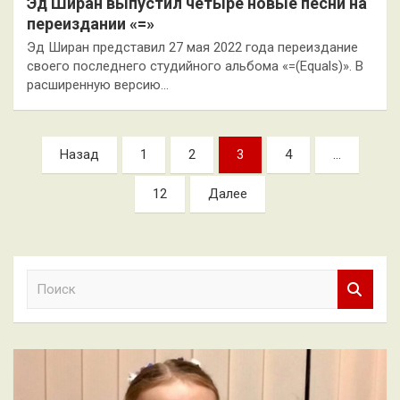
Эд Ширан выпустил четыре новые песни на
переиздании «=»
Эд Ширан представил 27 мая 2022 года переиздание
своего последнего студийного альбома «=(Equals)». В
расширенную версию…
Пагинация
Назад
1
2
3
4
…
записей
12
Далее
П
о
и
с
к