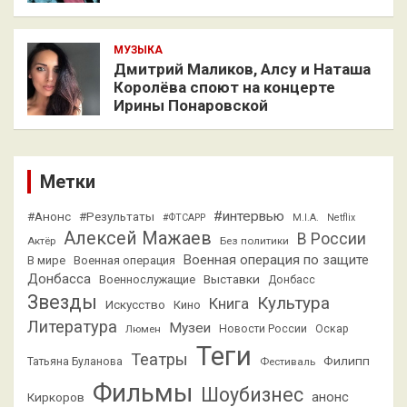
МУЗЫКА
Дмитрий Маликов, Алсу и Наташа
Королёва споют на концерте
Ирины Понаровской
Метки
#интервью
#Анонс
#Результаты
#ФТСАРР
M.I.A.
Netflix
Алексей Мажаев
В России
Актёр
Без политики
Военная операция по защите
В мире
Военная операция
Донбасса
Выставки
Военнослужащие
Донбасс
Звезды
Культура
Книга
Искусство
Кино
Литература
Музеи
Люмен
Новости России
Оскар
Теги
Театры
Филипп
Татьяна Буланова
Фестиваль
Фильмы
Шоубизнес
анонс
Киркоров