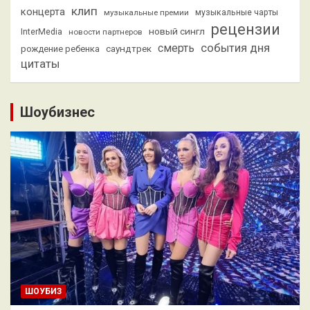
клип
концерта
музыкальные премии
музыкальные чарты
рецензии
новый сингл
InterMedia
новости партнеров
смерть
события дня
саундтрек
рождение ребенка
цитаты
Шоубизнес
ШОУБИЗ