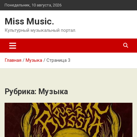
Перейти
Понедельник, 10 августа, 2026
к
содержимому
Miss Music.
Культурный музыкальный портал.
Главная
Музыка
Страница 3
Рубрика:
Музыка