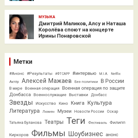
МУЗЫКА
Дмитрий Маликов, Алсу и Наташа
Королёва споют на концерте
Ирины Понаровской
Метки
#интервью
#Анонс
#Результаты
#ФТСАРР
M.I.A.
Netflix
Алексей Мажаев
В России
Актёр
Без политики
Военная операция по защите
В мире
Военная операция
Донбасса
Выставки
Военнослужащие
Донбасс
Звезды
Культура
Книга
Искусство
Кино
Литература
Музеи
Люмен
Новости России
Оскар
Теги
Театры
Филипп
Татьяна Буланова
Фестиваль
Фильмы
Шоубизнес
анонс
Киркоров