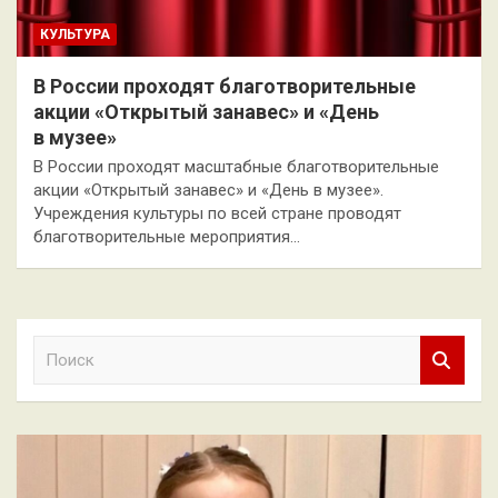
КУЛЬТУРА
В России проходят благотворительные
акции «Открытый занавес» и «День
в музее»
В России проходят масштабные благотворительные
акции «Открытый занавес» и «День в музее».
Учреждения культуры по всей стране проводят
благотворительные мероприятия…
П
о
и
с
к