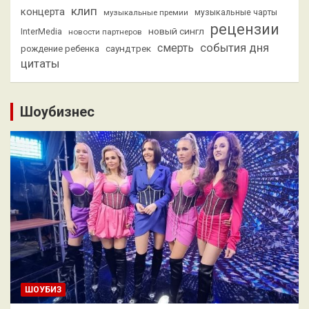
клип
концерта
музыкальные премии
музыкальные чарты
рецензии
новый сингл
InterMedia
новости партнеров
смерть
события дня
саундтрек
рождение ребенка
цитаты
Шоубизнес
ШОУБИЗ