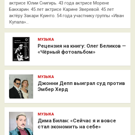
актрисе Юлии Снигирь. 43 года актрисе Морене
Баккарин. 45 лет актрисе Карине Зверевой. 45 лет
актёру Закари Куинто. 54 года участнику группы «Иван
Купала»…
МУЗЫКА
Рецензия на книгу: Олег Беликов —
«Чёрный фотоальбом»
МУЗЫКА
Джонни Депп выиграл суд против
Эмбер Херд
МУЗЫКА
Дима Билан: «Сейчас я и вовсе
стал экономить на себе»