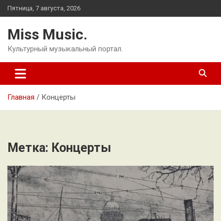
Перейти
Пятница, 7 августа, 2026
к
содержимому
Miss Music.
Культурный музыкальный портал.
Главная
Концерты
Метка:
Концерты