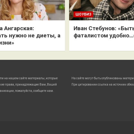
ШОУБИЗ
 Ангарская:
Иван Стебунов: «Быт
ть нужно не диеты, а
фаталистом удобно…
изни»
ли на нашем сайте материалы, которые
На сайте могут быть опубликованы матери
кие права, принадлежащие Вам, Вашей
При цитировании ссылка на источник обяз
анизации, пожалуйста, сообщите нам.