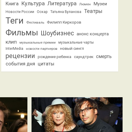
Культура
Литература
Книга
Музеи
Люмен
Театры
Новости России
Оскар
Татьяна Буланова
Теги
Филипп Киркоров
Фестиваль
Фильмы
Шоубизнес
анонс концерта
клип
музыкальные премии
музыкальные чарты
новый сингл
InterMedia
новости партнеров
рецензии
смерть
саундтрек
рождение ребенка
события дня
цитаты