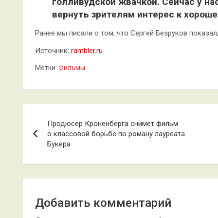
голливудской жвачкой. Сейчас у на
вернуть зрителям интерес к хороше
Ранее мы писали о том, что Сергей Безруков показал,
Источник:
rambler.ru
Метки:
Фильмы
Навигация
Продюсер Кроненберга снимет фильм
по
о классовой борьбе по роману лауреата
Букера
записям
Добавить комментарий