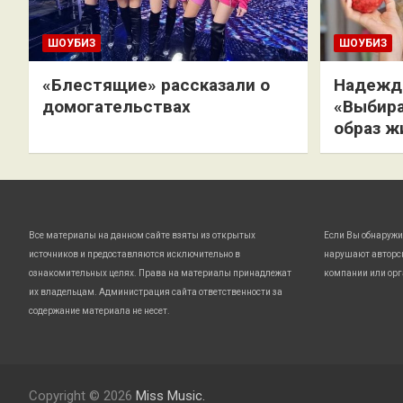
ШОУБИЗ
ШОУБИЗ
«Блестящие» рассказали о
Надежда
домогательствах
«Выбира
образ ж
Все материалы на данном сайте взяты из открытых
Если Вы обнаружи
источников и предоставляются исключительно в
нарушают авторс
ознакомительных целях. Права на материалы принадлежат
компании или орг
их владельцам. Администрация сайта ответственности за
содержание материала не несет.
Copyright © 2026
Miss Music.