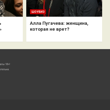
ШОУБИЗ
ь
Алла Пугачева: женщина,
»
которая не врет?
алы 18+!
ательна.