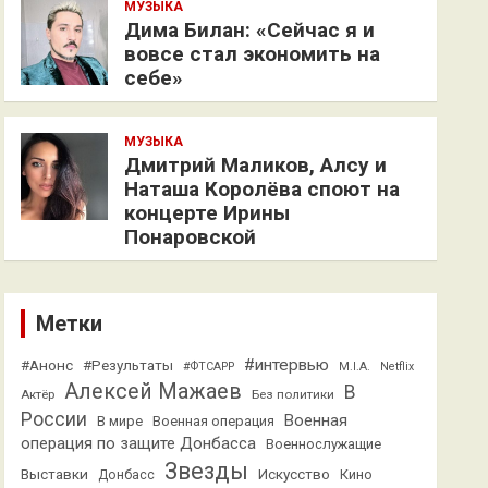
МУЗЫКА
Дима Билан: «Сейчас я и
вовсе стал экономить на
себе»
МУЗЫКА
Дмитрий Маликов, Алсу и
Наташа Королёва споют на
концерте Ирины
Понаровской
Метки
#интервью
#Анонс
#Результаты
#ФТСАРР
M.I.A.
Netflix
Алексей Мажаев
В
Актёр
Без политики
России
Военная
В мире
Военная операция
операция по защите Донбасса
Военнослужащие
Звезды
Выставки
Искусство
Кино
Донбасс