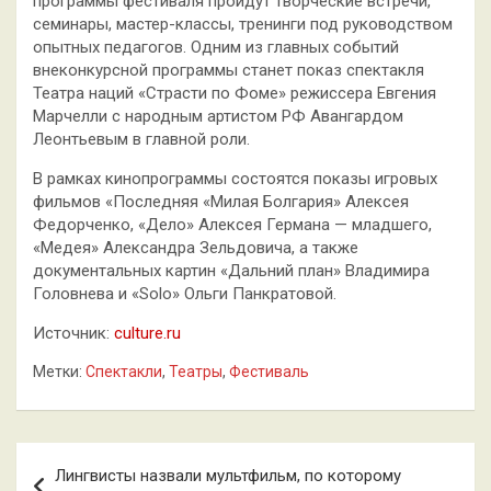
программы фестиваля пройдут творческие встречи,
семинары, мастер-классы, тренинги под руководством
опытных педагогов. Одним из главных событий
внеконкурсной программы станет показ спектакля
Театра наций «Страсти по Фоме» режиссера Евгения
Марчелли с народным артистом РФ Авангардом
Леонтьевым в главной роли.
В рамках кинопрограммы состоятся показы игровых
фильмов «Последняя «Милая Болгария» Алексея
Федорченко, «Дело» Алексея Германа — младшего,
«Медея» Александра Зельдовича, а также
документальных картин «Дальний план» Владимира
Головнева и «Solo» Ольги Панкратовой.
Источник:
culture.ru
Метки:
Спектакли
,
Театры
,
Фестиваль
Навигация
Лингвисты назвали мультфильм, по которому