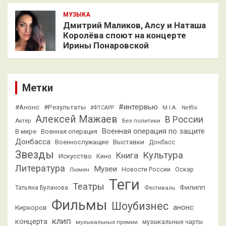
МУЗЫКА
Дмитрий Маликов, Алсу и Наташа
Королёва споют на концерте
Ирины Понаровской
Метки
#интервью
#Анонс
#Результаты
#ФТСАРР
M.I.A.
Netflix
Алексей Мажаев
В России
Актёр
Без политики
Военная операция по защите
В мире
Военная операция
Донбасса
Выставки
Военнослужащие
Донбасс
Звезды
Культура
Книга
Искусство
Кино
Литература
Музеи
Люмен
Новости России
Оскар
Теги
Театры
Филипп
Татьяна Буланова
Фестиваль
Фильмы
Шоубизнес
анонс
Киркоров
клип
концерта
музыкальные премии
музыкальные чарты