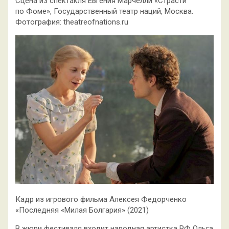
Сцена из спектакля Евгения Марчелли «Страсти
по Фоме», Государственный театр наций, Москва.
Фотография: theatreofnations.ru
Кадр из игрового фильма Алексея Федорченко
«Последняя «Милая Болгария» (2021)
В жюри фестиваля входит народная артистка РФ Ольга