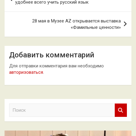
по
удобнее всего учить русский язык
записям
28 мая в Музее AZ открывается выставка
«Фамильные ценности»
Добавить комментарий
Для отправки комментария вам необходимо
авторизоваться
.
П
о
и
с
к