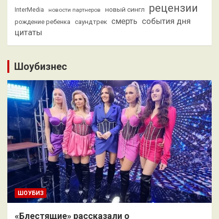
рецензии
новый сингл
InterMedia
новости партнеров
смерть
события дня
саундтрек
рождение ребенка
цитаты
Шоубизнес
ШОУБИЗ
«Блестящие» рассказали о