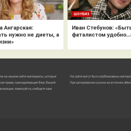
ШОУБИЗ
 Ангарская:
Иван Стебунов: «Быт
ть нужно не диеты, а
фаталистом удобно…
изни»
ли на нашем сайте материалы, которые
На сайте могут быть опубликованы матери
кие права, принадлежащие Вам, Вашей
При цитировании ссылка на источник обяз
анизации, пожалуйста, сообщите нам.