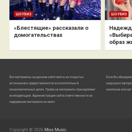
ШОУБИЗ
ШОУБИЗ
«Блестящие» рассказали о
Надежда
домогательствах
«Выбира
образ ж
Все материалы на данном сайте взяты из открытых
Если Вы обнаружи
источников и предоставляются исключительно в
нарушают авторс
ознакомительных целях. Права на материалы принадлежат
компании или орг
их владельцам. Администрация сайта ответственности за
содержание материала не несет.
Copyright © 2026
Miss Music.