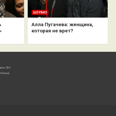
ШОУБИЗ
ь
Алла Пугачева: женщина,
»
которая не врет?
алы 18+!
ательна.