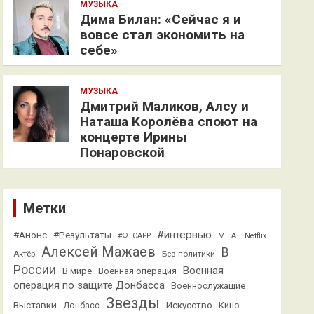
МУЗЫКА
Дима Билан: «Сейчас я и
вовсе стал экономить на
себе»
МУЗЫКА
Дмитрий Маликов, Алсу и
Наташа Королёва споют на
концерте Ирины
Понаровской
Метки
#интервью
#Анонс
#Результаты
#ФТСАРР
M.I.A.
Netflix
Алексей Мажаев
В
Актёр
Без политики
России
Военная
В мире
Военная операция
операция по защите Донбасса
Военнослужащие
Звезды
Выставки
Искусство
Кино
Донбасс