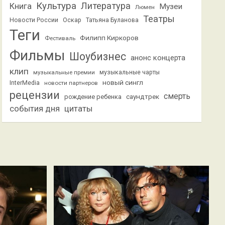
Культура
Литература
Книга
Музеи
Люмен
Театры
Новости России
Оскар
Татьяна Буланова
Теги
Филипп Киркоров
Фестиваль
Фильмы
Шоубизнес
анонс концерта
клип
музыкальные премии
музыкальные чарты
новый сингл
InterMedia
новости партнеров
рецензии
смерть
саундтрек
рождение ребенка
события дня
цитаты