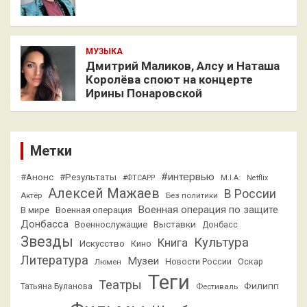
МУЗЫКА
Дмитрий Маликов, Алсу и Наташа
Королёва споют на концерте
Ирины Понаровской
Метки
#интервью
#Анонс
#Результаты
#ФТСАРР
M.I.A.
Netflix
Алексей Мажаев
В России
Актёр
Без политики
Военная операция по защите
В мире
Военная операция
Донбасса
Выставки
Военнослужащие
Донбасс
Звезды
Культура
Книга
Искусство
Кино
Литература
Музеи
Люмен
Новости России
Оскар
Теги
Театры
Филипп
Татьяна Буланова
Фестиваль