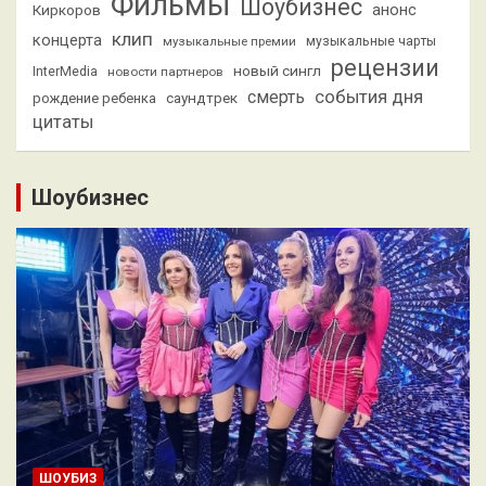
Фильмы
Шоубизнес
анонс
Киркоров
клип
концерта
музыкальные премии
музыкальные чарты
рецензии
новый сингл
InterMedia
новости партнеров
смерть
события дня
саундтрек
рождение ребенка
цитаты
Шоубизнес
ШОУБИЗ