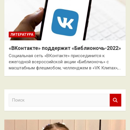
ЛИТЕРАТУРА
«ВКонтакте» поддержит «Библионочь-2022»
Социальная сеть «ВКонтакте» присоединится к
ежегодной всероссийской акции «Библионочь» с
масштабным флешмобом, челленджем в «VK Клипах»,…
П
о
и
с
к