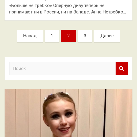
«Больше не требко» Оперную диву теперь не
принимают ни в России, ни на Западе. Анна Нетребко…
Пагинация
Назад
1
2
3
Далее
записей
П
о
и
с
к