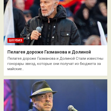
ШОУБИЗ
Пелагея дороже Газманова и Долиной
Пелагея дороже Газманова и Долиной Стали известны
гонорары звезд, которые они получат из бюджета за
майские…