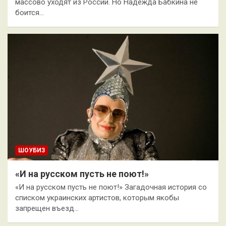
массово уходят из России. Но Надежда Бабкина не
боится…
ШОУБИЗ
«И на русском пусть не поют!»
«И на русском пусть не поют!» Загадочная история со
списком украинских артистов, которым якобы
запрещен въезд…