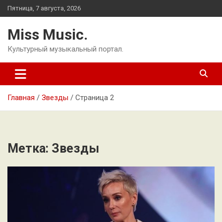
Перейти
Пятница, 7 августа, 2026
к
содержимому
Miss Music.
Культурный музыкальный портал.
Главная
Звезды
Страница 2
Метка:
Звезды