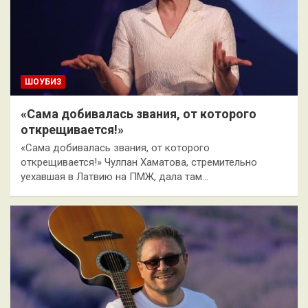
ШОУБИЗ
«Сама добивалась звания, от которого
открещивается!»
«Сама добивалась звания, от которого
открещивается!» Чулпан Хаматова, стремительно
уехавшая в Латвию на ПМЖ, дала там…