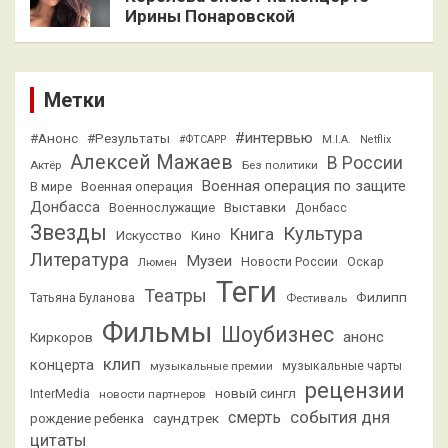
Ирины Понаровской
Метки
#интервью
#Анонс
#Результаты
#ФТСАРР
M.I.A.
Netflix
Алексей Мажаев
В России
Актёр
Без политики
Военная операция по защите
В мире
Военная операция
Донбасса
Выставки
Военнослужащие
Донбасс
Звезды
Культура
Книга
Искусство
Кино
Литература
Музеи
Люмен
Новости России
Оскар
Теги
Театры
Филипп
Татьяна Буланова
Фестиваль
Фильмы
Шоубизнес
анонс
Киркоров
клип
концерта
музыкальные премии
музыкальные чарты
рецензии
новый сингл
InterMedia
новости партнеров
смерть
события дня
саундтрек
рождение ребенка
цитаты