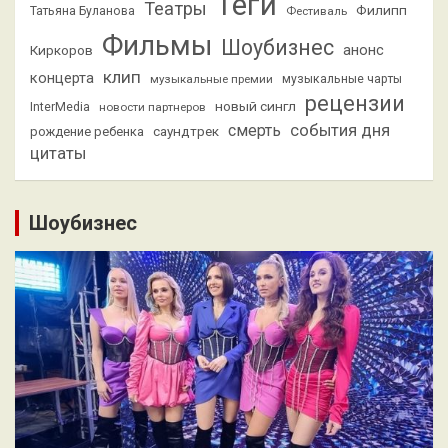
Теги
Театры
Филипп
Татьяна Буланова
Фестиваль
Фильмы
Шоубизнес
анонс
Киркоров
клип
концерта
музыкальные премии
музыкальные чарты
рецензии
новый сингл
InterMedia
новости партнеров
смерть
события дня
саундтрек
рождение ребенка
цитаты
Шоубизнес