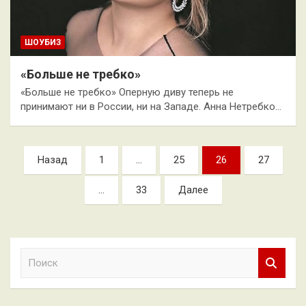
ШОУБИЗ
«Больше не требко»
«Больше не требко» Оперную диву теперь не
принимают ни в России, ни на Западе. Анна Нетребко…
Пагинация
Назад
1
…
25
26
27
записей
…
33
Далее
П
о
и
с