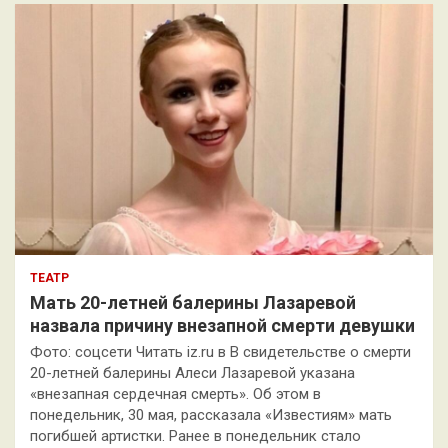
к
ТЕАТР
Мать 20-летней балерины Лазаревой
назвала причину внезапной смерти девушки
Фото: соцсети Читать iz.ru в В свидетельстве о смерти
20-летней балерины Алеси Лазаревой указана
«внезапная сердечная смерть». Об этом в
понедельник, 30 мая, рассказала «Известиям» мать
погибшей артистки. Ранее в понедельник стало