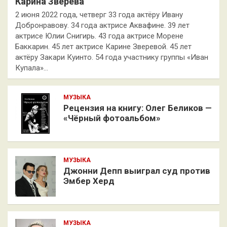
Карина Зверева
2 июня 2022 года, четверг 33 года актёру Ивану
Добронравову. 34 года актрисе Аквафине. 39 лет
актрисе Юлии Снигирь. 43 года актрисе Морене
Баккарин. 45 лет актрисе Карине Зверевой. 45 лет
актёру Закари Куинто. 54 года участнику группы «Иван
Купала»…
МУЗЫКА
Рецензия на книгу: Олег Беликов —
«Чёрный фотоальбом»
МУЗЫКА
Джонни Депп выиграл суд против
Эмбер Херд
МУЗЫКА