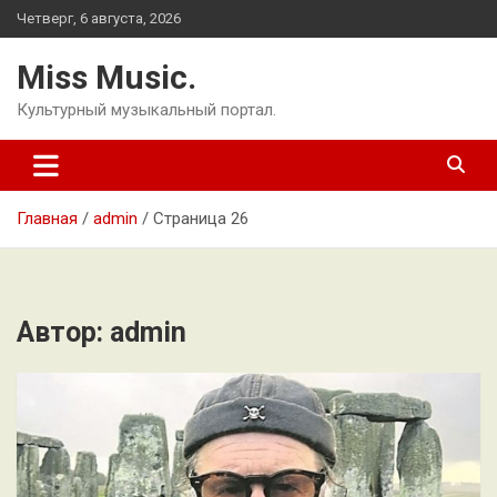
Перейти
Четверг, 6 августа, 2026
к
содержимому
Miss Music.
Культурный музыкальный портал.
Главная
admin
Страница 26
Автор:
admin