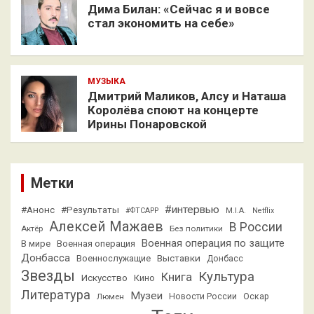
Дима Билан: «Сейчас я и вовсе
стал экономить на себе»
МУЗЫКА
Дмитрий Маликов, Алсу и Наташа
Королёва споют на концерте
Ирины Понаровской
Метки
#интервью
#Анонс
#Результаты
#ФТСАРР
M.I.A.
Netflix
Алексей Мажаев
В России
Актёр
Без политики
Военная операция по защите
В мире
Военная операция
Донбасса
Выставки
Военнослужащие
Донбасс
Звезды
Культура
Книга
Искусство
Кино
Литература
Музеи
Люмен
Новости России
Оскар