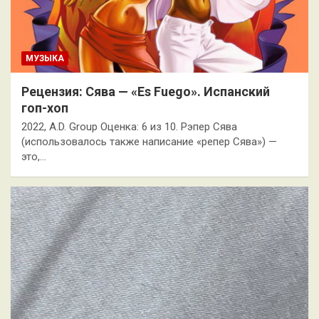
МУЗЫКА
Рецензия: Сява — «Es Fuego». Испанский
гоп-хоп
2022, A.D. Group Оценка: 6 из 10. Рэпер Сява
(использовалось также написание «репер Сява») —
это,…