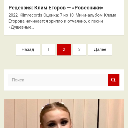
Рецензия: Клим Егоров — «Ровесники»
2022, Klimrecords Оценка: 7 из 10. Мини-альбом Клима
Егорова начинается хрипло и отчаянно, с песни
«Душевные…
Пагинация
Назад
1
2
3
Далее
записей
П
о
и
с
к