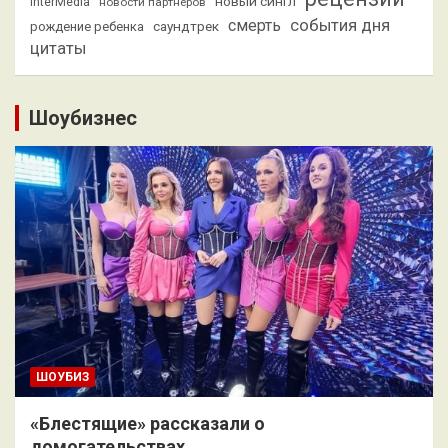
новый сингл
InterMedia
новости партнеров
смерть
события дня
саундтрек
рождение ребенка
цитаты
Шоубизнес
ШОУБИЗ
«Блестящие» рассказали о
домогательствах