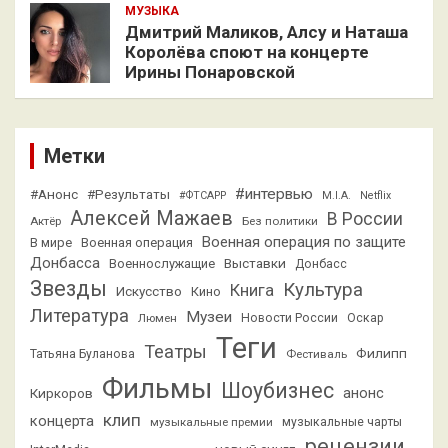
МУЗЫКА
Дмитрий Маликов, Алсу и Наташа
Королёва споют на концерте
Ирины Понаровской
Метки
#интервью
#Анонс
#Результаты
#ФТСАРР
M.I.A.
Netflix
Алексей Мажаев
В России
Актёр
Без политики
Военная операция по защите
В мире
Военная операция
Донбасса
Выставки
Военнослужащие
Донбасс
Звезды
Культура
Книга
Искусство
Кино
Литература
Музеи
Люмен
Новости России
Оскар
Теги
Театры
Филипп
Татьяна Буланова
Фестиваль
Фильмы
Шоубизнес
анонс
Киркоров
клип
концерта
музыкальные премии
музыкальные чарты
рецензии